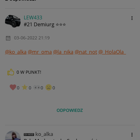
LEW433
#21 Demiurg ⭐⭐⭐
‎03-06-2022
21:19
@ko_alka
@mr_oma
@la_nika
@nat_not
@_HolaOla_
0
W PUNKT!
0
0
0
0
ODPOWIEDZ
ko_alka