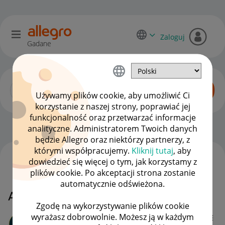
Zaloguj
Gadane
Używamy plików cookie, aby umożliwić Ci
korzystanie z naszej strony, poprawiać jej
funkcjonalność oraz przetwarzać informacje
Allegro Pay
OPCJE
analityczne. Administratorem Twoich danych
będzie Allegro oraz niektórzy partnerzy, z
którymi współpracujemy.
Kliknij tutaj
, aby
dowiedzieć się więcej o tym, jak korzystamy z
WSZYSTKIE TEMATY
plików cookie. Po akceptacji strona zostanie
automatycznie odświeżona.
Allegro raty
Zgodę na wykorzystywanie plików cookie
wyrażasz dobrowolnie. Możesz ją w każdym
kozik18c