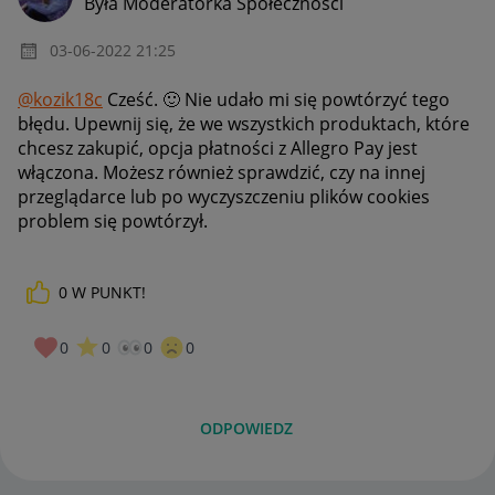
Była Moderatorka Społeczności
‎03-06-2022
21:25
@kozik18c
Cześć.
🙂
Nie udało mi się powtórzyć tego
błędu. Upewnij się, że we wszystkich produktach, które
chcesz zakupić, opcja płatności z Allegro Pay jest
włączona. Możesz również sprawdzić, czy na innej
przeglądarce lub po wyczyszczeniu plików cookies
problem się powtórzył.
0
W PUNKT!
0
0
0
0
ODPOWIEDZ