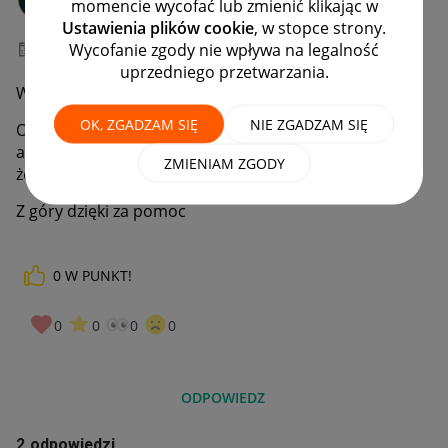
momencie wycofać lub zmienić klikając w
#1 Nowicjusz
Ustawienia plików cookie
, w stopce strony.
Wycofanie zgody nie wpływa na legalność
‎03-06-2022
21:18
uprzedniego przetwarzania.
Witam,
OK, ZGADZAM SIĘ
NIE ZGADZAM SIĘ
Opcja raty jest zablokowana, pytanie czy to jakaś
awaria? Próbowałem z mojego konta i żony więc opcje
ZMIENIAM ZGODY
że coś nie tak z moim kontem raczej odrzucam.
Z góry dzięki za pomoc
0
W PUNKT!
0
0
0
0
ODPOWIEDZ
2 odpowiedzi