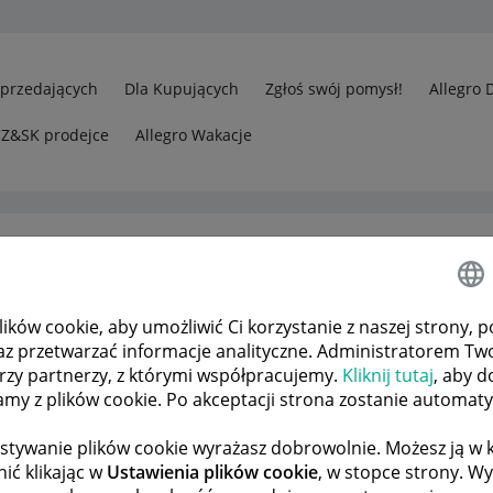
Sprzedających
Dla Kupujących
Zgłoś swój pomysł!
Allegro 
CZ&SK prodejce
Allegro Wakacje
ków cookie, aby umożliwić Ci korzystanie z naszej strony, p
 oplacic towaru, poniewaz moje konto jest zablokowane. Jak je od
az przetwarzać informacje analityczne. Administratorem Tw
órzy partnerzy, z którymi współpracujemy.
Kliknij tutaj
, aby d
tamy z plików cookie. Po akceptacji strona zostanie automat
 TEMATÓW
POPRZEDNIA
NASTĘPNA
stywanie plików cookie wyrażasz dobrowolnie. Możesz ją 
ić klikając w
Ustawienia plików cookie
, w stopce strony. W