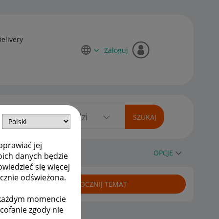
Delivery
Zaloguj
oprawiać jej
blokowac?
OPCJE
oich danych będzie
owiedzieć się więcej
ycznie odświeżona.
ROZPOCZNIJ TEMAT
w każdym momencie
ycofanie zgody nie