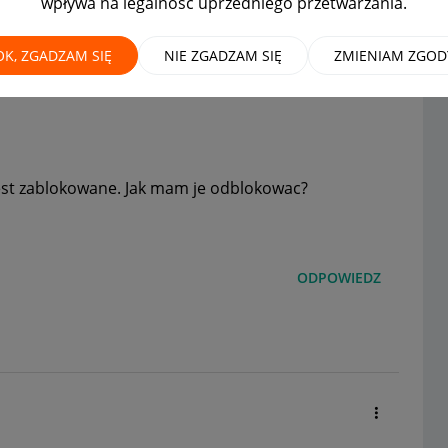
wpływa na legalność uprzedniego przetwarzania.
z moje konto jest
OK, ZGADZAM SIĘ
NIE ZGADZAM SIĘ
ZMIENIAM ZGOD
est zablokowane. Jak mam je odblokowac?
ODPOWIEDZ