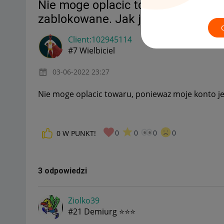
Nie moge oplacic towaru, poniewa
zablokowane. Jak je odblokowac?
Client:10294511
4
#7 Wielbiciel
‎03-06-2022
23:27
Nie moge oplacic towaru, poniewaz moje konto j
0
0
0
0
0
W PUNKT!
3 odpowiedzi
Ziolko39
#21 Demiurg ⭐⭐⭐