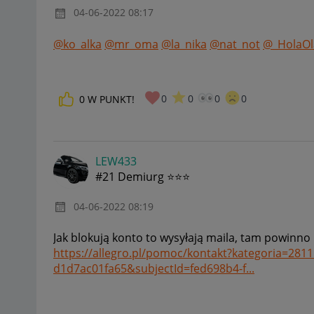
‎04-06-2022
08:17
@ko_alka
@mr_oma
@la_nika
@nat_not
@_HolaOl
0
0
0
0
0
W PUNKT!
LEW433
#21 Demiurg ⭐⭐⭐
‎04-06-2022
08:19
Jak blokują konto to wysyłają maila, tam powinno
https://allegro.pl/pomoc/kontakt?kategoria=2811
d1d7ac01fa65&subjectId=fed698b4-f...