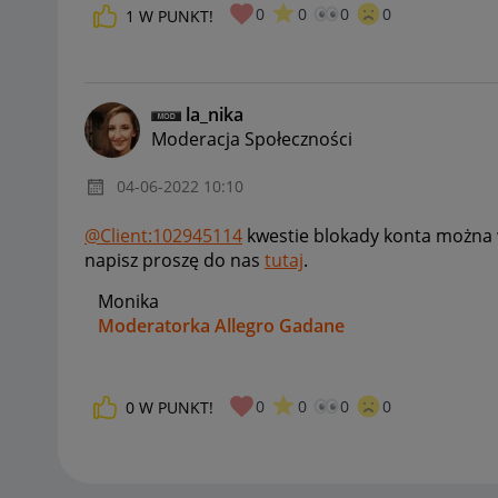
0
0
0
0
1
W PUNKT!
la_nika
Moderacja Społeczności
‎04-06-2022
10:10
@Client:102945114
kwestie blokady konta można w
napisz proszę do nas
tutaj
.
Monika
Moderatorka Allegro Gadane
0
0
0
0
0
W PUNKT!