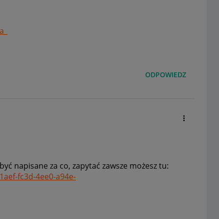
a_
ODPOWIEDZ
 być napisane za co, zapytać zawsze możesz tu:
1aef-fc3d-4ee0-a94e-