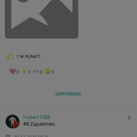
1
W PUNKT!
0
0
0
0
ODPOWIEDZ
hubert1088
#8 Zapaleniec
‎30-12-2020
18:25