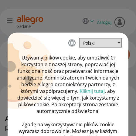
Zaloguj
Gadane
Używamy plików cookie, aby umożliwić Ci
korzystanie z naszej strony, poprawiać jej
funkcjonalność oraz przetwarzać informacje
Dyskusje kupujących
OPCJE
analityczne. Administratorem Twoich danych
będzie Allegro oraz niektórzy partnerzy, z
którymi współpracujemy.
Kliknij tutaj
, aby
dowiedzieć się więcej o tym, jak korzystamy z
WSZYSTKIE TEMATY
plików cookie. Po akceptacji strona zostanie
automatycznie odświeżona.
Anulowanie zakupu a karta
Zgodę na wykorzystywanie plików cookie
podarunkowa
wyrażasz dobrowolnie. Możesz ją w każdym