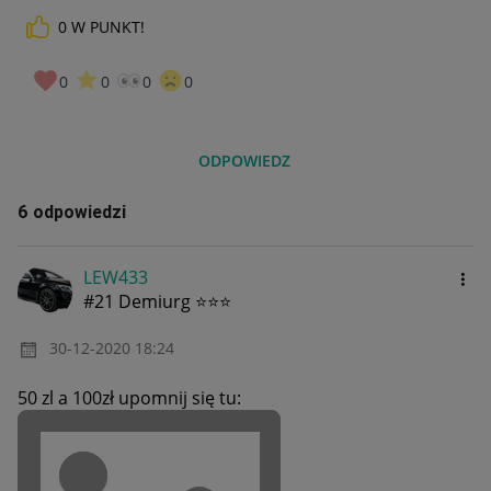
0
W PUNKT!
0
0
0
0
ODPOWIEDZ
6 odpowiedzi
LEW433
#21 Demiurg ⭐⭐⭐
‎30-12-2020
18:24
50 zl a 100zł upomnij się tu: