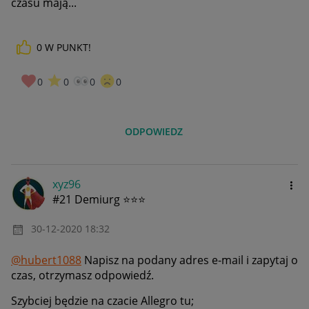
czasu mają...
0
W PUNKT!
0
0
0
0
ODPOWIEDZ
xyz96
#21 Demiurg ⭐⭐⭐
‎30-12-2020
18:32
@hubert1088
Napisz na podany adres e-mail i zapytaj o
czas, otrzymasz odpowiedź.
Szybciej będzie na czacie Allegro tu;