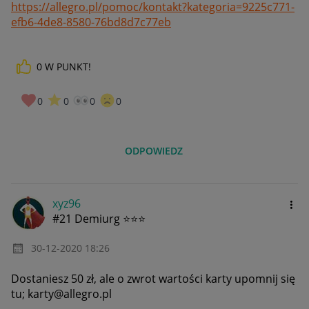
https://allegro.pl/pomoc/kontakt?kategoria=9225c771-
efb6-4de8-8580-76bd8d7c77eb
0
W PUNKT!
0
0
0
0
ODPOWIEDZ
xyz96
#21 Demiurg ⭐⭐⭐
‎30-12-2020
18:26
Dostaniesz 50 zł, ale o zwrot wartości karty upomnij się
tu; karty@allegro.pl