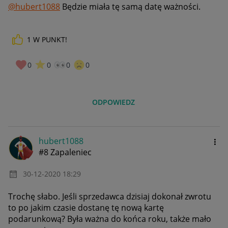
@hubert1088
Będzie miała tę samą datę ważności.
1
W PUNKT!
0
0
0
0
ODPOWIEDZ
hubert1088
#8 Zapaleniec
‎30-12-2020
18:29
Trochę słabo. Jeśli sprzedawca dzisiaj dokonał zwrotu
to po jakim czasie dostanę tę nową kartę
podarunkową? Była ważna do końca roku, także mało