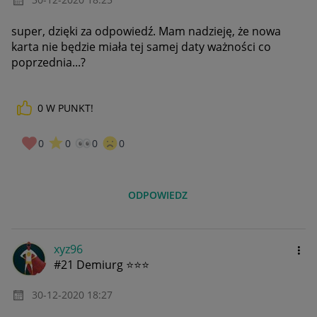
super, dzięki za odpowiedź. Mam nadzieję, że nowa
karta nie będzie miała tej samej daty ważności co
poprzednia...?
0
W PUNKT!
0
0
0
0
ODPOWIEDZ
xyz96
#21 Demiurg ⭐⭐⭐
‎30-12-2020
18:27