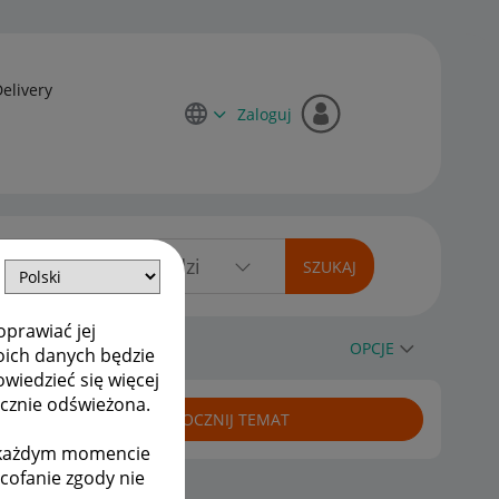
Delivery
Zaloguj
oprawiać jej
OPCJE
oich danych będzie
owiedzieć się więcej
ycznie odświeżona.
ROZPOCZNIJ TEMAT
w każdym momencie
ycofanie zgody nie