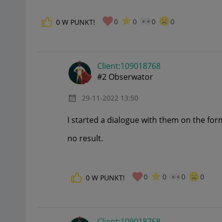
0
0
0
0
0
W PUNKT!
Client:10901876
8
#2 Obserwator
‎29-11-2022
13:50
I started a dialogue with them on the for
no result.
0
0
0
0
0
W PUNKT!
Client:10901876
8