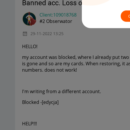
Banned acc. Loss of two gift card
Client:10901876
8
#2 Obserwator
‎29-11-2022
13:25
HELLO!
my account was blocked, where I already put two 
is gone and so are my cards. When restoring, it as
numbers. does not work!
I'm writing from a different account.
Blocked -[edycja]
HELP!!!