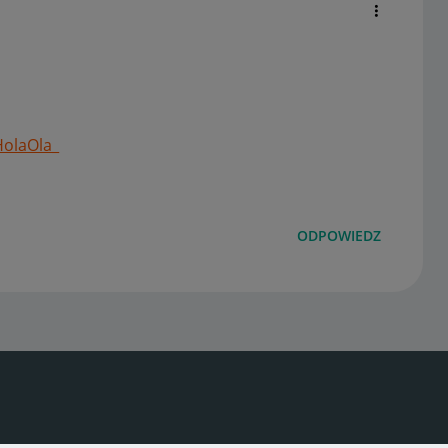
olaOla_
ODPOWIEDZ