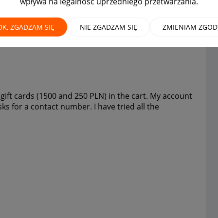
wpływa na legalność uprzedniego przetwarzania.
s worth 1700zl
OK, ZGADZAM SIĘ
NIE ZGADZAM SIĘ
ZMIENIAM ZGOD
gift cards (1500 and 250 PLN) in the cart. My account
ks for a contact number. I have tried all the