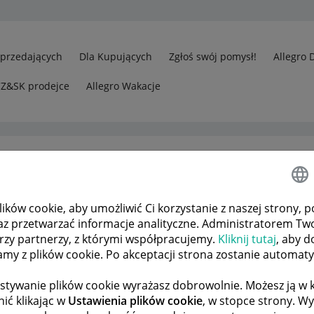
Sprzedających
Dla Kupujących
Zgłoś swój pomysł!
Allegro 
CZ&SK prodejce
Allegro Wakacje
ków cookie, aby umożliwić Ci korzystanie z naszej strony, p
Banned acc. Loss of two gift cards worth 1700zl
az przetwarzać informacje analityczne. Administratorem Tw
órzy partnerzy, z którymi współpracujemy.
Kliknij tutaj
, aby d
tamy z plików cookie. Po akceptacji strona zostanie automat
 TEMATÓW
POPRZEDNIA
NASTĘPNA
stywanie plików cookie wyrażasz dobrowolnie. Możesz ją 
ić klikając w
Ustawienia plików cookie
, w stopce strony. W