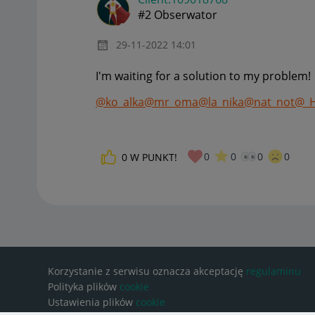
#2 Obserwator
‎29-11-2022
14:01
I'm waiting for a solution to my problem!
@ko_alka
@mr_oma
@la_nika
@nat_not
@_H
0
0
0
0
0
W PUNKT!
Korzystanie z serwisu oznacza akceptację
regulaminu
Polityka plików
cookie
Ustawienia plików
cookie