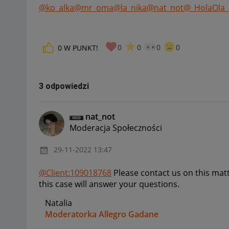
@ko_alka
@mr_oma
@la_nika
@nat_not
@_HolaOla_
0
0
0
0
0
W PUNKT!
3 odpowiedzi
nat_not
Moderacja Społeczności
‎29-11-2022
13:47
@Client:109018768
Please contact us on this mat
this case will answer your questions.
Natalia
Moderatorka Allegro Gadane