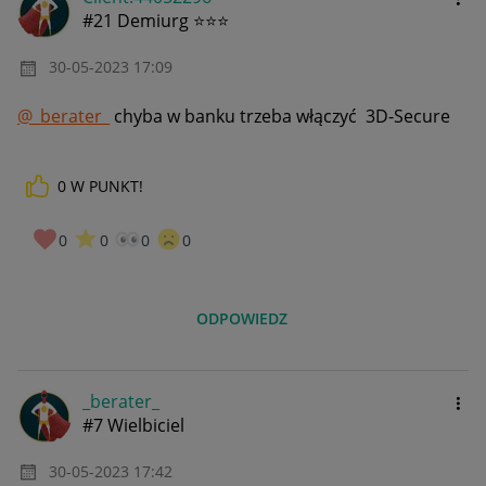
#21 Demiurg ⭐⭐⭐
‎30-05-2023
17:09
@_berater_
chyba w banku trzeba włączyć
3D-Secure
0
W PUNKT!
0
0
0
0
ODPOWIEDZ
_berater_
#7 Wielbiciel
‎30-05-2023
17:42