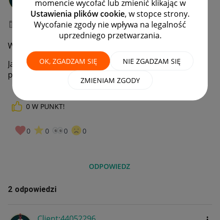
momencie wycofać lub zmienić klikając w
#7 Wielbiciel
Ustawienia plików cookie
, w stopce strony.
Wycofanie zgody nie wpływa na legalność
‎30-05-2023
16:59
uprzedniego przetwarzania.
Witam.
OK, ZGADZAM SIĘ
NIE ZGADZAM SIĘ
Jak wymusić potwierdzanie zakupu kodem SMS przy
płatności kartą podpiętą do konta allegro?
ZMIENIAM ZGODY
0
W PUNKT!
0
0
0
0
ODPOWIEDZ
2 odpowiedzi
Client:44052296