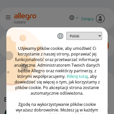
Zaloguj
Gadane
Używamy plików cookie, aby umożliwić Ci
korzystanie z naszej strony, poprawiać jej
funkcjonalność oraz przetwarzać informacje
Dyskusje kupujących
OPCJE
analityczne. Administratorem Twoich danych
będzie Allegro oraz niektórzy partnerzy, z
którymi współpracujemy.
Kliknij tutaj
, aby
dowiedzieć się więcej o tym, jak korzystamy z
WSZYSTKIE TEMATY
plików cookie. Po akceptacji strona zostanie
automatycznie odświeżona.
Bezpieczna płatność kartą.
Zgodę na wykorzystywanie plików cookie
wyrażasz dobrowolnie. Możesz ją w każdym
_berater_