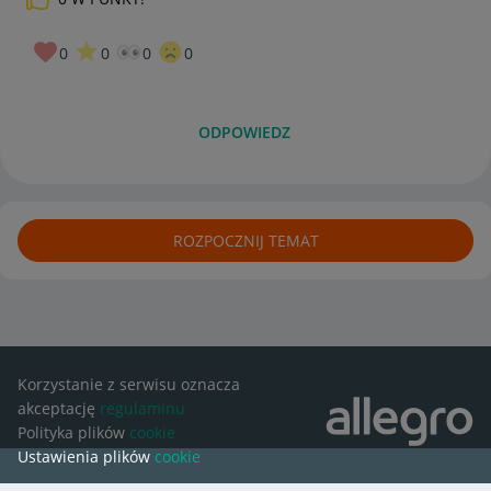
0
0
0
0
ODPOWIEDZ
ROZPOCZNIJ TEMAT
Korzystanie z serwisu oznacza
akceptację
regulaminu
Polityka plików
cookie
Ustawienia plików
cookie