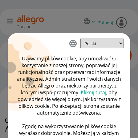
Zaloguj
Gadane
Używamy plików cookie, aby umożliwić Ci
korzystanie z naszej strony, poprawiać jej
funkcjonalność oraz przetwarzać informacje
Dyskusje kupujących
OPCJE
analityczne. Administratorem Twoich danych
będzie Allegro oraz niektórzy partnerzy, z
którymi współpracujemy.
Kliknij tutaj
, aby
dowiedzieć się więcej o tym, jak korzystamy z
WSZYSTKIE TEMATY
plików cookie. Po akceptacji strona zostanie
automatycznie odświeżona.
Chciałbym złożyć skargę na
Zgodę na wykorzystywanie plików cookie
Allegro
wyrażasz dobrowolnie. Możesz ją w każdym