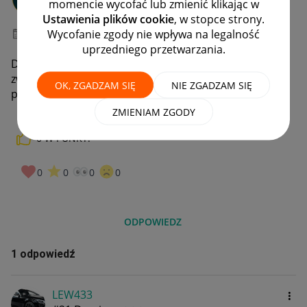
momencie wycofać lub zmienić klikając w
#7 Wielbiciel
Ustawienia plików cookie
, w stopce strony.
Wycofanie zgody nie wpływa na legalność
‎30-12-2024
09:58
uprzedniego przetwarzania.
Dostałem paczkę z chin za pośrednictwem allegro do
zwrotu został podany adres w Chinach czy to jest
OK, ZGADZAM SIĘ
NIE ZGADZAM SIĘ
przesyłka własna
ZMIENIAM ZGODY
0
W PUNKT!
0
0
0
0
ODPOWIEDZ
1 odpowiedź
LEW433