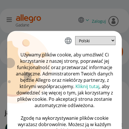
Zaloguj
Gadane
Używamy plików cookie, aby umożliwić Ci
korzystanie z naszej strony, poprawiać jej
funkcjonalność oraz przetwarzać informacje
Dyskusje kupujących
OPCJE
analityczne. Administratorem Twoich danych
będzie Allegro oraz niektórzy partnerzy, z
którymi współpracujemy.
Kliknij tutaj
, aby
dowiedzieć się więcej o tym, jak korzystamy z
WSZYSTKIE TEMATY
plików cookie. Po akceptacji strona zostanie
automatycznie odświeżona.
jak zwrócić towar
Zgodę na wykorzystywanie plików cookie
wyrażasz dobrowolnie. Możesz ją w każdym
smooler12