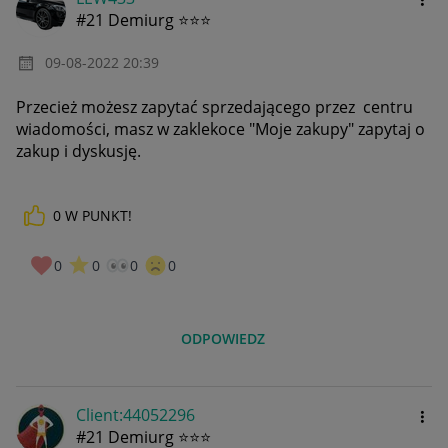
#21 Demiurg ⭐⭐⭐
‎09-08-2022
20:39
Przecież możesz zapytać sprzedającego przez centru
wiadomości, masz w zaklekoce "Moje zakupy" zapytaj o
zakup i dyskusję.
0
W PUNKT!
0
0
0
0
ODPOWIEDZ
Client:44052296
#21 Demiurg ⭐⭐⭐