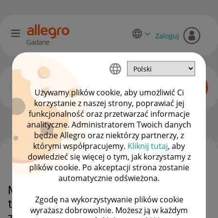
Zaloguj
Gadane
Używamy plików cookie, aby umożliwić Ci
korzystanie z naszej strony, poprawiać jej
funkcjonalność oraz przetwarzać informacje
Dyskusje kupujących
OPCJE
analityczne. Administratorem Twoich danych
będzie Allegro oraz niektórzy partnerzy, z
którymi współpracujemy.
Kliknij tutaj
, aby
dowiedzieć się więcej o tym, jak korzystamy z
WSZYSTKIE TEMATY
plików cookie. Po akceptacji strona zostanie
automatycznie odświeżona.
Mam problem ze zwrotem, numer
Zgodę na wykorzystywanie plików cookie
telefonu sprzedającego jest
wyrażasz dobrowolnie. Możesz ją w każdym
zagraniczny, co zrobić?