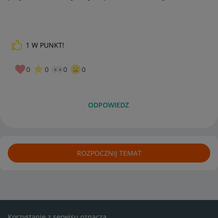
1
W PUNKT!
0
0
0
0
ODPOWIEDZ
ROZPOCZNIJ TEMAT
Korzystanie z serwisu oznacza