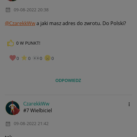
‎09-08-2022
20:38
@CzarekkWw
a jaki masz adres do zwrotu. Do Polski?
0
W PUNKT!
0
0
0
0
ODPOWIEDZ
CzarekkWw
#7 Wielbiciel
‎09-08-2022
21:42