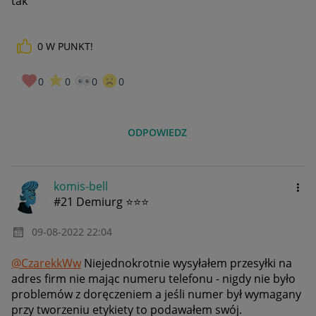
tak
0
W PUNKT!
0
0
0
0
ODPOWIEDZ
komis-bell
#21 Demiurg ⭐⭐⭐
‎09-08-2022
22:04
@CzarekkWw
Niejednokrotnie wysyłałem przesyłki na
adres firm nie mając numeru telefonu - nigdy nie było
problemów z doręczeniem a jeśli numer był wymagany
przy tworzeniu etykiety to podawałem swój.