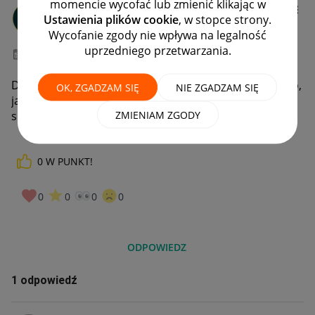
momencie wycofać lub zmienić klikając w
Client:10851204
0
Ustawienia plików cookie
, w stopce strony.
#1 Nowicjusz
Wycofanie zgody nie wpływa na legalność
uprzedniego przetwarzania.
‎04-09-2024
08:23
Dzień dobry, mam dwie karty podarunkowe do Allegro,
OK, ZGADZAM SIĘ
NIE ZGADZAM SIĘ
jak zapłacić za nazwę produktu? te karty nie pojawiają
ZMIENIAM ZGODY
się w formach płatności. Nie mogę nimi zapłacić
0
W PUNKT!
0
0
0
0
ODPOWIEDZ
1 odpowiedź