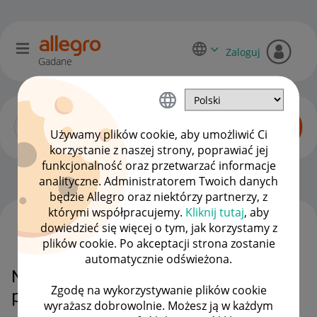
Zaloguj
Gadane
Używamy plików cookie, aby umożliwić Ci
korzystanie z naszej strony, poprawiać jej
funkcjonalność oraz przetwarzać informacje
Dyskusje kupujących
OPCJE
analityczne. Administratorem Twoich danych
będzie Allegro oraz niektórzy partnerzy, z
którymi współpracujemy.
Kliknij tutaj
, aby
dowiedzieć się więcej o tym, jak korzystamy z
WSZYSTKIE TEMATY
plików cookie. Po akceptacji strona zostanie
automatycznie odświeżona.
Nie mogę zapłacić kartą
Zgodę na wykorzystywanie plików cookie
podarunkową
wyrażasz dobrowolnie. Możesz ją w każdym