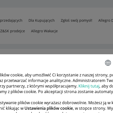
Sprzedających
Dla Kupujących
Zgłoś swój pomysł!
Allegro 
CZ&SK prodejce
Allegro Wakacje
ków cookie, aby umożliwić Ci korzystanie z naszej strony, p
Oferowanie zniżek / benefitów za 5 gwiazdek
az przetwarzać informacje analityczne. Administratorem Tw
órzy partnerzy, z którymi współpracujemy.
Kliknij tutaj
, aby d
tamy z plików cookie. Po akceptacji strona zostanie automat
 TEMATÓW
POPRZEDNIA
NASTĘPNA
stywanie plików cookie wyrażasz dobrowolnie. Możesz ją 
ić klikając w
Ustawienia plików cookie
, w stopce strony. W