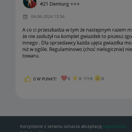
#21 Demiurg ⭐⭐⭐
‎04-06-2024
13:34
A co ci przeszkadza w tym że następnym razem mo
że nie zasłużył na komplet gwiazdek to piszesz z
innego . Dla sprzedawcy każda ujęta gwiazdka mo
niż w ogóle. Regulaminowo (choć nielogicznie) n
towaru.
0
0
0
0
0
W PUNKT!
Korzystanie z serwisu oznacza akceptację
regulaminu