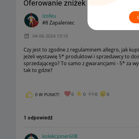
Oferowanie zniżek / benefitów za
Izofeu
#8 Zapaleniec
‎04-06-2024
13:10
Czy jest to zgodne z regulaminem allegro, jak kup
jeżeli wystawię 5* produktowi i sprzedawcy to do
sprzedającego? To samo z gwarancjami - 5* za wydł
tak to gdzie?
0
0
0
0
0
W PUNKT!
1 odpowiedź
kolekcjoner608