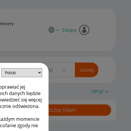
Delivery
Zaloguj
oprawiać jej
OPCJE
oich danych będzie
owiedzieć się więcej
ycznie odświeżona.
ROZPOCZNIJ TEMAT
w każdym momencie
ycofanie zgody nie