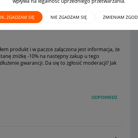
wpływa na legalność uprzedniego przetwarzania.
 5 gwiazdek
OK, ZGADZAM SIĘ
NIE ZGADZAM SIĘ
ZMIENIAM ZGOD
iłem produkt i w paczce załączona jest informacja, że
stanę zniżkę -10% na następny zakup u tego
użenie gwarancji. Da się to zgłosić moderacji? Jak
ODPOWIEDZ