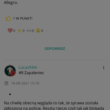
Allegro.
1
W PUNKT!
0
0
0
0
ODPOWIEDZ
Lucas93m
#8 Zapaleniec
‎18-08-2021
15:18
Na chwilę obecną wygląda to tak, że sprawa została
zgłoszona na policję. Reszta rzeczy czyli tak jak blokada