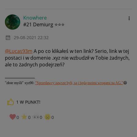
Knowhere
#21 Demiurg ⭐⭐⭐
‎29-08-2021
22:32
@Lucas93m
A po co klikałeś w ten link? Serio, link w tej
postaci i w domenie .xyz nie wzbudził w Tobie żadnych,
ale to żadnych podejrzeń?
______________
"złote myśli" xyz96:
"Sprzedawcy zawsze byli, są i będą moimi wrogami na AG."
😄
1
W PUNKT!
0
0
0
0