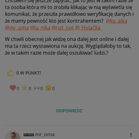
Chciałem się jeszcze zapytać, jak to jest w takim razie że
ta osoba która mi to zrobiła klikając w nią wyświetla się
komunikat, że przeszła prawidłowo weryfikację danych i
że mamy pewność kto jest kontrahentem?
@ko_alka
@mr_oma
@la_nika
@nat_not
@_HolaOla_
W chwili obecnej jak widzę ona dalej jest online i dalej
ma ta rzecz wystawiona na aukcję. Wyglądałoby to tak,
że w takim razie może dalej oszukiwać ludzi.?
0
W PUNKT!
0
0
0
0
ODPOWIEDZ
mr_oma