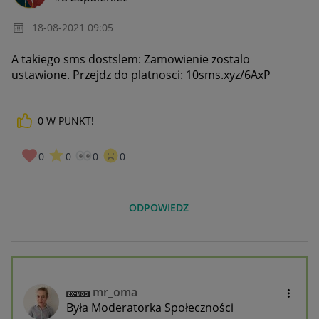
‎18-08-2021
09:05
A takiego sms dostslem: Zamоwieniе zоstalo
ustаwione. Przеjdz do platnosci: 10sms.xyz/6AxP
0
W PUNKT!
0
0
0
0
ODPOWIEDZ
mr_oma
Była Moderatorka Społeczności