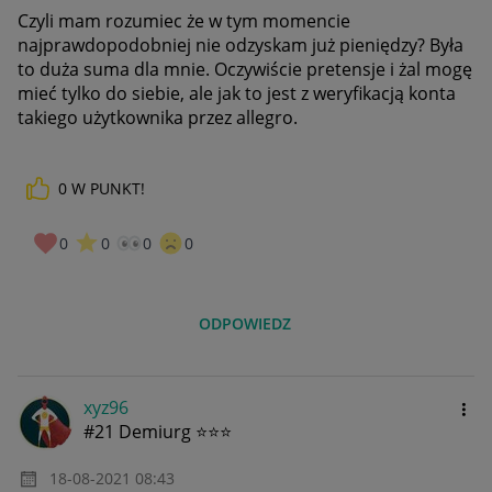
Czyli mam rozumiec że w tym momencie
najprawdopodobniej nie odzyskam już pieniędzy? Była
to duża suma dla mnie. Oczywiście pretensje i żal mogę
mieć tylko do siebie, ale jak to jest z weryfikacją konta
takiego użytkownika przez allegro.
0
W PUNKT!
0
0
0
0
ODPOWIEDZ
xyz96
#21 Demiurg ⭐⭐⭐
‎18-08-2021
08:43