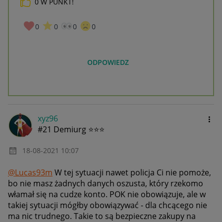
0
W PUNKT!
_____________
Daj znać, co myślisz o Allegro Gadane i wypełnij ankietę!
🙂
0
0
0
0
ODPOWIEDZ
xyz96
#21 Demiurg ⭐⭐⭐
‎18-08-2021
10:07
@Lucas93m
W tej sytuacji nawet policja Ci nie pomoże,
bo nie masz żadnych danych oszusta, który rzekomo
włamał się na cudze konto. POK nie obowiązuje, ale w
takiej sytuacji mógłby obowiązywać - dla chcącego nie
ma nic trudnego. Takie to są bezpieczne zakupy na