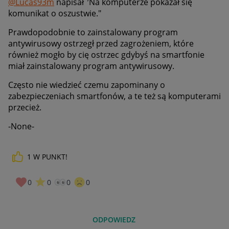
@Lucas93m
napisał
"
Na komputerze pokazał się
komunikat o oszustwie."
Prawdopodobnie to zainstalowany program
antywirusowy ostrzegł przed zagrożeniem, które
również mogło by cię ostrzec gdybyś na smartfonie
miał zainstalowany program antywirusowy.
Często nie wiedzieć czemu zapominany o
zabezpieczeniach smartfonów, a te też są komputerami
przecież.
-None-
1
W PUNKT!
0
0
0
0
ODPOWIEDZ