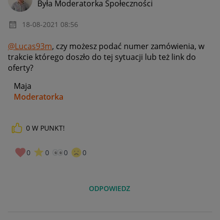
Była Moderatorka Społeczności
‎18-08-2021
08:56
@Lucas93m
, czy możesz podać numer zamówienia, w
trakcie którego doszło do tej sytuacji lub też link do
oferty?
Maja
Moderatorka
0
W PUNKT!
_____________
Daj znać, co myślisz o Allegro Gadane i wypełnij ankietę!
🙂
0
0
0
0
ODPOWIEDZ