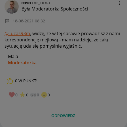
mr_oma
Była Moderatorka Społeczności
‎18-08-2021
08:32
@Lucas93m
, widzę, że w tej sprawie prowadzisz z nami
korespondencję mejlową - mam nadzieję, że całą
sytuację uda się pomyślnie wyjaśnić.
Maja
Moderatorka
0
W PUNKT!
_____________
Daj znać, co myślisz o Allegro Gadane i wypełnij ankietę!
🙂
0
0
0
0
ODPOWIEDZ