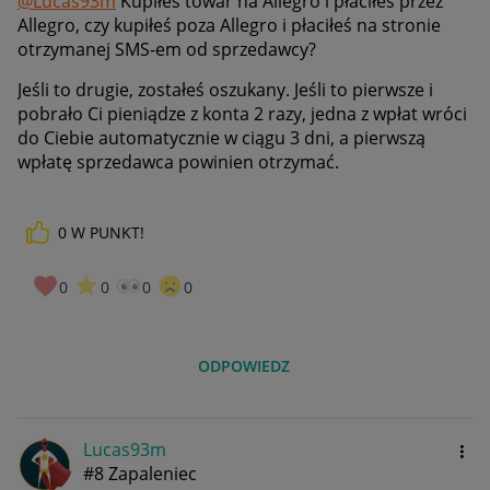
@Lucas93m
Kupiłeś towar na Allegro i płaciłeś przez
Allegro, czy kupiłeś poza Allegro i płaciłeś na stronie
otrzymanej SMS-em od sprzedawcy?
Jeśli to drugie, zostałeś oszukany. Jeśli to pierwsze i
pobrało Ci pieniądze z konta 2 razy, jedna z wpłat wróci
do Ciebie automatycznie w ciągu 3 dni, a pierwszą
wpłatę sprzedawca powinien otrzymać.
0
W PUNKT!
0
0
0
0
ODPOWIEDZ
Lucas93m
#8 Zapaleniec