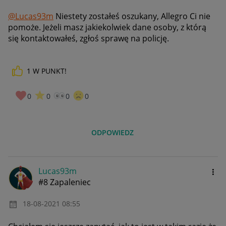
@Lucas93m
Niestety zostałeś oszukany, Allegro Ci nie
pomoże. Jeżeli masz jakiekolwiek dane osoby, z którą
się kontaktowałeś, zgłoś sprawę na policję.
1
W PUNKT!
0
0
0
0
ODPOWIEDZ
Lucas93m
#8 Zapaleniec
‎18-08-2021
08:55