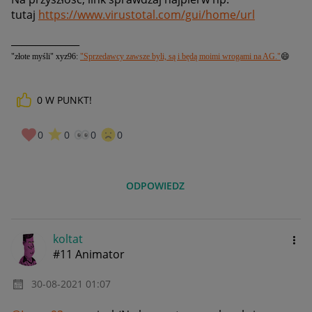
tutaj
https://www.virustotal.com/gui/home/url
______________
"złote myśli" xyz96:
"Sprzedawcy zawsze byli, są i będą moimi wrogami na AG."
😄
0
W PUNKT!
0
0
0
0
ODPOWIEDZ
koltat
#11 Animator
‎30-08-2021
01:07