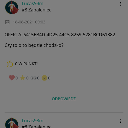
Lucas93m
#8 Zapaleniec
‎18-08-2021
09:03
OFERTA: 6415EB4D-4D25-44C5-8259-5281BCD61882
Czy to o to będzie chodziło?
0
W PUNKT!
0
0
0
0
ODPOWIEDZ
Lucas93m
#8 Zapaleniec