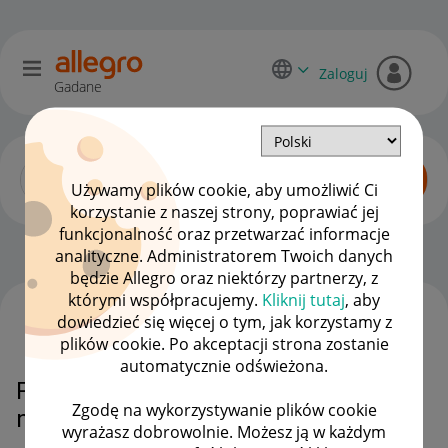
Zaloguj
Gadane
Używamy plików cookie, aby umożliwić Ci
korzystanie z naszej strony, poprawiać jej
funkcjonalność oraz przetwarzać informacje
Dyskusje kupujących
OPCJE
analityczne. Administratorem Twoich danych
będzie Allegro oraz niektórzy partnerzy, z
którymi współpracujemy.
Kliknij tutaj
, aby
dowiedzieć się więcej o tym, jak korzystamy z
WSZYSTKIE TEMATY
plików cookie. Po akceptacji strona zostanie
automatycznie odświeżona.
Płatność blikiem i brak pieniędzy
Zgodę na wykorzystywanie plików cookie
na koncie
wyrażasz dobrowolnie. Możesz ją w każdym