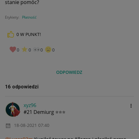
stanie pomóc?
Etykiety:
Płatność
0
W PUNKT!
0
0
0
0
ODPOWIEDZ
16 odpowiedzi
xyz96
#21 Demiurg ⭐⭐⭐
‎18-08-2021
07:40