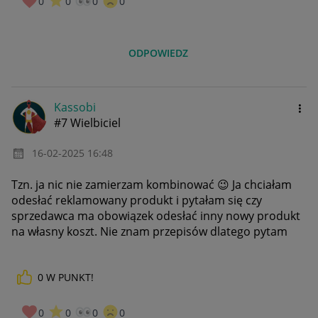
0
0
0
0
ODPOWIEDZ
Kassobi
#7 Wielbiciel
‎16-02-2025
16:48
Tzn. ja nic nie zamierzam kombinować
😉
Ja chciałam
odesłać reklamowany produkt i pytałam się czy
sprzedawca ma obowiązek odesłać inny nowy produkt
na własny koszt. Nie znam przepisów dlatego pytam
0
W PUNKT!
0
0
0
0