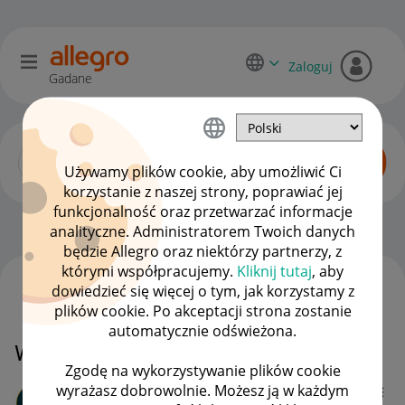
Zaloguj
Gadane
Używamy plików cookie, aby umożliwić Ci
korzystanie z naszej strony, poprawiać jej
funkcjonalność oraz przetwarzać informacje
Dyskusje kupujących
OPCJE
analityczne. Administratorem Twoich danych
będzie Allegro oraz niektórzy partnerzy, z
którymi współpracujemy.
Kliknij tutaj
, aby
dowiedzieć się więcej o tym, jak korzystamy z
WSZYSTKIE TEMATY
plików cookie. Po akceptacji strona zostanie
automatycznie odświeżona.
Wymiana produktu
Zgodę na wykorzystywanie plików cookie
wyrażasz dobrowolnie. Możesz ją w każdym
Kassobi