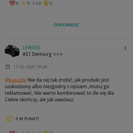
0
0
0
0
ODPOWIEDZ
LEW433
#21 Demiurg ⭐⭐⭐
‎11-02-2025
18:46
@Kassobi
Nie da się tak zrobić, jak produkt jest
uszkodzony albo niezgodny z opisem ,muisz go
reklamować, Nie warto kombinować to źle się dla
Ciebie skończy, ale jak uważasz.
0
W PUNKT!