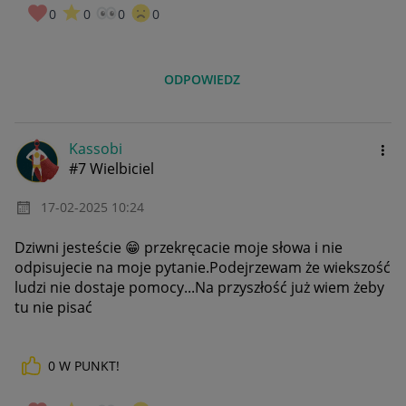
0
0
0
0
ODPOWIEDZ
Kassobi
#7 Wielbiciel
‎17-02-2025
10:24
Dziwni jesteście
😁
przekręcacie moje słowa i nie
odpisujecie na moje pytanie.Podejrzewam że wiekszość
ludzi nie dostaje pomocy...Na przyszłość już wiem żeby
tu nie pisać
0
W PUNKT!