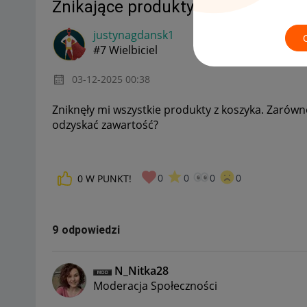
Znikające produkty z koszyka
justynagdansk1
#7 Wielbiciel
‎03-12-2025
00:38
Zniknęły mi wszystkie produkty z koszyka. Zarówno
odzyskać zawartość?
0
0
0
0
0
W PUNKT!
9 odpowiedzi
N_Nitka28
Moderacja Społeczności