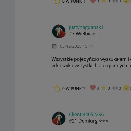
0
0
0
0
W PUNKT!
justynagdansk1
#7 Wielbiciel
‎03-12-2025
15:11
Wszystkie pojedyńczo wyszukałam i 
w koszyku wszystkich aukcji innych n
0
0
0
0
W PUNKT!
Client:44052296
#21 Demiurg ⭐⭐⭐