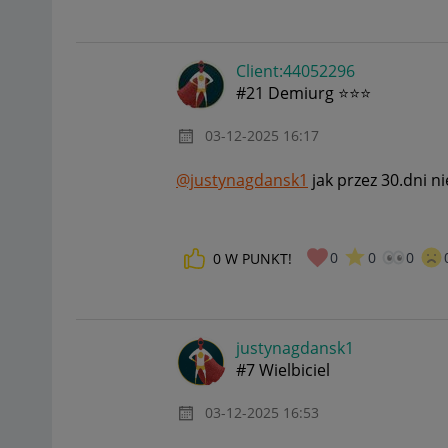
Client:44052296
#21 Demiurg ⭐⭐⭐
‎03-12-2025
16:17
@justynagdansk1
jak przez 30.dni n
0
0
0
0
W PUNKT!
justynagdansk1
#7 Wielbiciel
‎03-12-2025
16:53