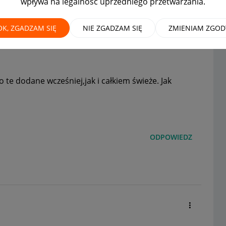
wpływa na legalność uprzedniego przetwarzania.
OK, ZGADZAM SIĘ
NIE ZGADZAM SIĘ
ZMIENIAM ZGOD
 te dodane wcześniej,jak i całkiem świeże. Jak
ODPOWIEDZ