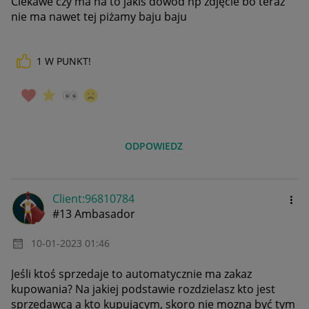
Ciekawe czy ma na to jakiś dowód np zdjęcie bo teraz
nie ma nawet tej piżamy baju baju
1
W PUNKT!
ODPOWIEDZ
Client:96810784
#13 Ambasador
‎10-01-2023
01:46
Jeśli ktoś sprzedaje to automatycznie ma zakaz
kupowania? Na jakiej podstawie rozdzielasz kto jest
sprzedawcą a kto kupującym, skoro nie mozna być tym