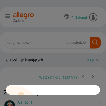
Zaloguj
Gadane
Dyskusje kupujących
OPCJE
WSZYSTKIE TEMATY
Zwrot bielizny
Calico_1