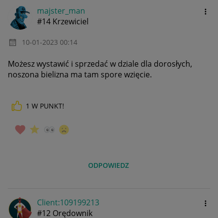
majster_man
#14 Krzewiciel
‎10-01-2023
00:14
Możesz wystawić i sprzedać w dziale dla dorosłych,
noszona bielizna ma tam spore wzięcie.
1
W PUNKT!
ODPOWIEDZ
Client:10919921
3
#12 Orędownik