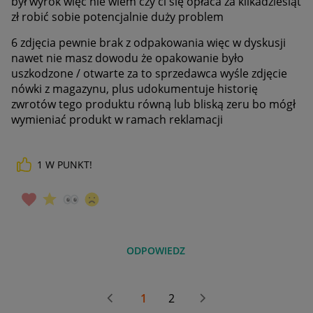
był wyrok więc nie wiem czy ci się opłaca za kilkadziesiąt
zł robić sobie potencjalnie duży problem
6 zdjęcia pewnie brak z odpakowania więc w dyskusji
nawet nie masz dowodu że opakowanie było
uszkodzone / otwarte za to sprzedawca wyśle zdjęcie
nówki z magazynu, plus udokumentuje historię
zwrotów tego produktu równą lub bliską zeru bo mógł
wymieniać produkt w ramach reklamacji
1
W PUNKT!
ODPOWIEDZ
1
2