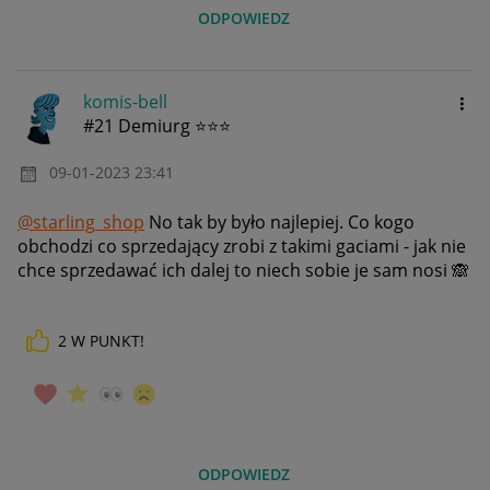
ODPOWIEDZ
komis-bell
#21 Demiurg ⭐⭐⭐
‎09-01-2023
23:41
@starling_shop
No tak by było najlepiej. Co kogo
obchodzi co sprzedający zrobi z takimi gaciami - jak nie
chce sprzedawać ich dalej to niech sobie je sam nosi
🙈
2
W PUNKT!
ODPOWIEDZ