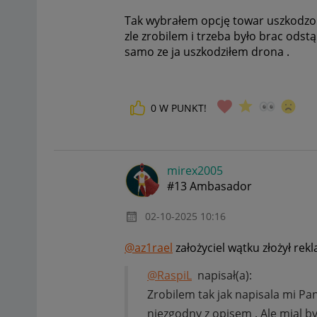
Tak wybrałem opcję towar uszkodzony
zle zrobilem i trzeba było brac odst
samo ze ja uszkodziłem drona .
0
W PUNKT!
mirex2005
#13 Ambasador
‎02-10-2025
10:16
@az1rael
założyciel wątku złożył rek
@RaspiL
napisał(a):
Zrobilem tak jak napisala mi Pan
niezgodny z opisem . Ale mial b