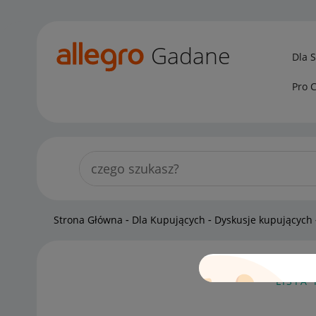
Gadane
Dla 
Pro 
Strona Główna
Dla Kupujących
Dyskusje kupujących
LISTA