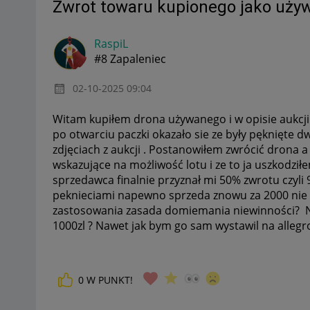
Zwrot towaru kupionego jako uży
RaspiL
#8 Zapaleniec
‎02-10-2025
09:04
Witam kupiłem drona używanego i w opisie aukcji 
po otwarciu paczki okazało sie ze były pęknięte dw
zdjęciach z aukcji . Postanowiłem zwrócić drona a
wskazujące na możliwość lotu i ze to ja uszkodził
sprzedawca finalnie przyznał mi 50% zwrotu czyli 
peknieciami napewno sprzeda znowu za 2000 nie p
zastosowania zasada domiemania niewinności? Ni
1000zl ? Nawet jak bym go sam wystawil na allegr
0
W PUNKT!