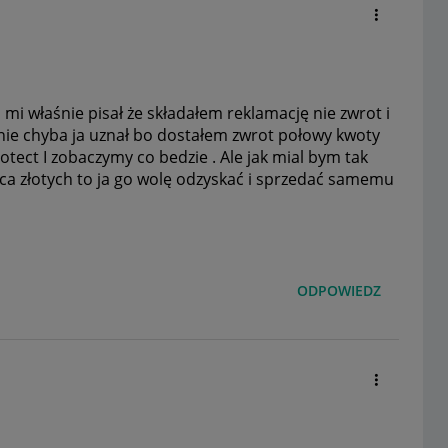
mi właśnie pisał że składałem reklamację nie zwrot i
nie chyba ja uznał bo dostałem zwrot połowy kwoty
otect I zobaczymy co bedzie . Ale jak mial bym tak
iąca złotych to ja go wolę odzyskać i sprzedać samemu
ODPOWIEDZ