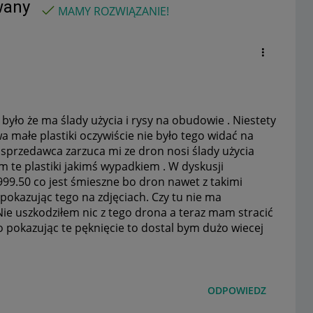
wany
MAMY ROZWIĄZANIE!
było że ma ślady użycia i rysy na obudowie . Niestety
a małe plastiki oczywiście nie było tego widać na
 sprzedawca zarzuca mi ze dron nosi ślady użycia
em te plastiki jakimś wypadkiem . W dyskusji
999.50 co jest śmieszne bo dron nawet z takimi
okazując tego na zdjęciach. Czy tu nie ma
e uszkodziłem nic z tego drona a teraz mam stracić
o pokazując te pęknięcie to dostal bym dużo wiecej
ODPOWIEDZ