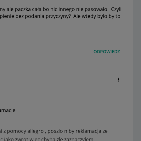
 ale paczka cała bo nic innego nie pasowało. Czyli
ąpienie bez podania przyczyny? Ale wtedy było by to
ODPOWIEDZ
lamacje
i z pomocy allegro , poszlo niby reklamacja ze
yc jako zwrot więc chyba zle zaznaczyłem