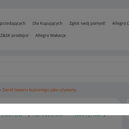
Sprzedających
Dla Kupujących
Zgłoś swój pomysł!
Allegro 
CZ&SK prodejce
Allegro Wakacje
Zwrot towaru kupionego jako używany
 TEMATÓW
POPRZEDNIA
NASTĘPNA