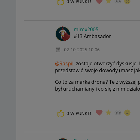
0
W PUNKT!
mirex2005
#13 Ambasador
‎02-10-2025
10:06
@RaspiL
zostaje otworzyć dyskusje. 
przedstawić swoje dowody (masz jaki
Co to za marka drona? Te z wyższej p
był uruchamiany i co się z nim działo
0
W PUNKT!