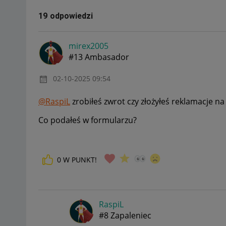
19 odpowiedzi
mirex2005
#13 Ambasador
‎02-10-2025
09:54
@RaspiL
zrobiłeś zwrot czy złożyłeś reklamacje n
Co podałeś w formularzu?
0
W PUNKT!
RaspiL
#8 Zapaleniec