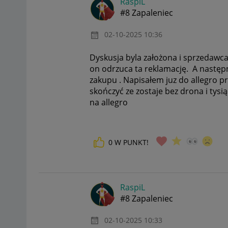
RaspiL
#8 Zapaleniec
‎02-10-2025
10:36
Dyskusja byla założona i sprzedawca 
on odrzuca ta reklamację. A następ
zakupu . Napisałem juz do allegro pr
skończyć ze zostaje bez drona i tys
na allegro
0
W PUNKT!
RaspiL
#8 Zapaleniec
‎02-10-2025
10:33