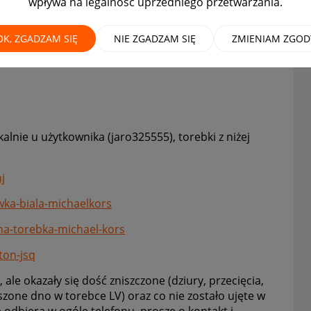
wpływa na legalność uprzedniego przetwarzania.
yginalnego
OK, ZGADZAM SIĘ
NIE ZGADZAM SIĘ
ZMIENIAM ZGOD
lnie u użytkownika (jaro325555), torebki z niżej
j
owka-biala-michaelkors
ana-torebka-michael-kors
ton-jsq
le okazały się dość zniszczone (dziury, przecięcia,
zone dno w torebce LV) oraz co nie zostało ujęte w
e odbiera w ogóle telefonu, proszę o kontakt i