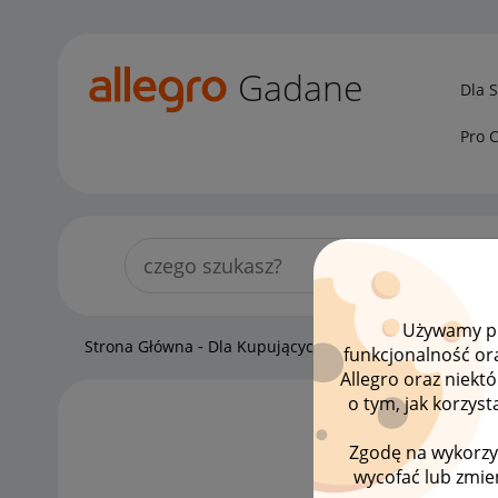
Gadane
Dla 
Pro 
Używamy pli
Strona Główna
Dla Kupujących
Kupujący o Allegro Lo
funkcjonalność or
Allegro oraz niekt
o tym, jak korzys
LISTA
Zgodę na wykorzy
wycofać lub zmien