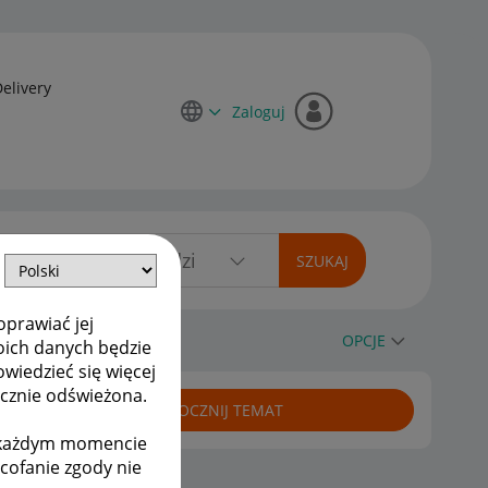
Delivery
Zaloguj
oprawiać jej
OPCJE
oich danych będzie
owiedzieć się więcej
ycznie odświeżona.
ROZPOCZNIJ TEMAT
w każdym momencie
ycofanie zgody nie