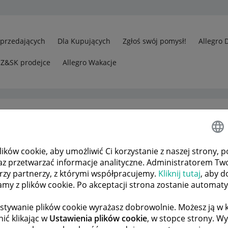
Sprzedających
Dla Kupujących
Zgłoś swój pomysł!
Allegro 
CZ&SK prodejce
Allegro Wakacje
ków cookie, aby umożliwić Ci korzystanie z naszej strony, p
kalnie
Zakup zniszczonego towaru nieoryginalnego
az przetwarzać informacje analityczne. Administratorem Tw
órzy partnerzy, z którymi współpracujemy.
Kliknij tutaj
, aby d
tamy z plików cookie. Po akceptacji strona zostanie automat
 TEMATÓW
POPRZEDNIA
NASTĘPNA
stywanie plików cookie wyrażasz dobrowolnie. Możesz ją 
ić klikając w
Ustawienia plików cookie
, w stopce strony. W