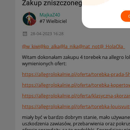
Zakup zniszczonego towaru nieor
MajkaZ40
#7 Wielbiciel
‎28-04-2023
16:28
@w_kiwi
@ko_alka
@la_nika
@nat_not
@_HolaOla_
Witam dokonałam zakupu 4 torebek na allegro loka
wymienionych ofert:
https://allegrolokalnie.pl/oferta/torebka-prada-5h
https://allegrolokalnie.pl/oferta/torebka-kopert
https://allegrolokalnie.pl/oferta/klasyczna-skorz
https://allegrolokalnie.pl/oferta/torebka-louisvuit
miały być w bardzo dobrym stanie, mało używane, a
uszkodzenia zawiasów, przebarwienia oraz pokrus
ofercie sprzedaży, są to podróbki. Sprzedający ni