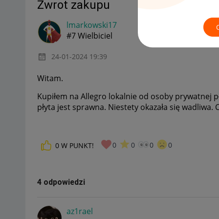
Zwrot zakupu
lmarkowski17
#7 Wielbiciel
‎24-01-2024
19:39
Witam.
Kupiłem na Allegro lokalnie od osoby prywatnej p
płyta jest sprawna. Niestety okazała się wadliwa.
0
0
0
0
0
W PUNKT!
4 odpowiedzi
az1rael