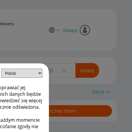
Delivery
Zaloguj
oprawiać jej
OPCJE
oich danych będzie
owiedzieć się więcej
ycznie odświeżona.
ROZPOCZNIJ TEMAT
w każdym momencie
ycofanie zgody nie