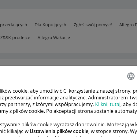
Sprzedających
Dla Kupujących
Zgłoś swój pomysł!
Allegro 
CZ&SK prodejce
Allegro Wakacje
ków cookie, aby umożliwić Ci korzystanie z naszej strony, p
kalnie
Odp.: Zwrot zakupu
az przetwarzać informacje analityczne. Administratorem Tw
órzy partnerzy, z którymi współpracujemy.
Kliknij tutaj
, aby d
tamy z plików cookie. Po akceptacji strona zostanie automat
 TEMATÓW
POPRZEDNIA
NASTĘPNA
stywanie plików cookie wyrażasz dobrowolnie. Możesz ją 
ić klikając w
Ustawienia plików cookie
, w stopce strony. W