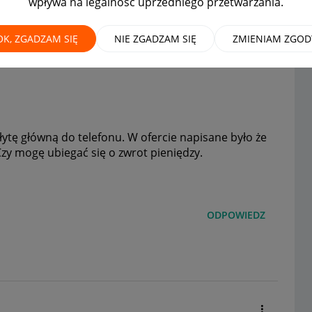
wpływa na legalność uprzedniego przetwarzania.
OK, ZGADZAM SIĘ
NIE ZGADZAM SIĘ
ZMIENIAM ZGOD
łytę główną do telefonu. W ofercie napisane było że
 Czy mogę ubiegać się o zwrot pieniędzy.
ODPOWIEDZ