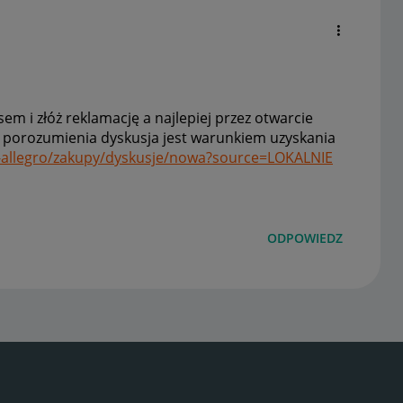
sem i złóż reklamację a najlepiej przez otwarcie
u porozumienia dyskusja jest warunkiem uzyskania
je-allegro/zakupy/dyskusje/nowa?source=LOKALNIE
ODPOWIEDZ