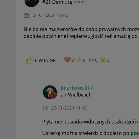
#21 Demiurg ⭐⭐⭐
‎24-01-2024
19:42
Nie bo nie ma zwrotów do osób prywatnych możesz
ogólnie powinieneś wpierw zgłosić reklamację do
0
0
0
0
0
W PUNKT!
lmarkowski17
#7 Wielbiciel
‎25-01-2024
14:42
Płyta nie posiada widocznych uszkodzeń 
Usterkę można stwierdzić dopiero po podł