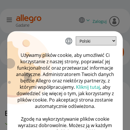
Zaloguj
Gadane
Używamy plików cookie, aby umożliwić Ci
korzystanie z naszej strony, poprawiać jej
funkcjonalność oraz przetwarzać informacje
Początkujący sprzedawcy
OPCJE
analityczne. Administratorem Twoich danych
będzie Allegro oraz niektórzy partnerzy, z
którymi współpracujemy.
Kliknij tutaj
, aby
dowiedzieć się więcej o tym, jak korzystamy z
WSZYSTKIE TEMATY
plików cookie. Po akceptacji strona zostanie
automatycznie odświeżona.
Brak wpłaty od kupującego
Zgodę na wykorzystywanie plików cookie
MAMY ROZWIĄZANIE!
wyrażasz dobrowolnie. Możesz ją w każdym