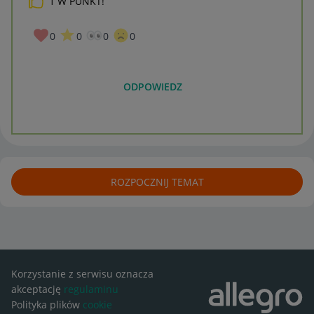
1
W PUNKT!
0
0
0
0
ODPOWIEDZ
ROZPOCZNIJ TEMAT
Korzystanie z serwisu oznacza
akceptację
regulaminu
Polityka plików
cookie