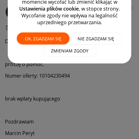
momencie wycofać lub zmienić klikając w
perytwawa
Ustawienia plików cookie
, w stopce strony.
#7 Wielbiciel
Wycofanie zgody nie wpływa na legalność
uprzedniego przetwarzania.
‎27-01-2021
21:39
OK, ZGADZAM SIĘ
NIE ZGADZAM SIĘ
Dzień dobry,
ZMIENIAM ZGODY
proszę o pomoc.
Numer oferty: 10104230494
brak wpłaty kupującego
Pozdrawiam
Marcin Peryt