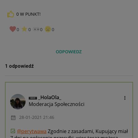
0
W PUNKT!
0
0
0
0
ODPOWIEDZ
1 odpowiedź
_HolaOla_
Moderacja Społeczności
‎28-01-2021
21:46
@perytwawa
Zgodnie z zasadami, Kupujący miał
7 dni na opłacenie przesyłki, więc teraz możesz