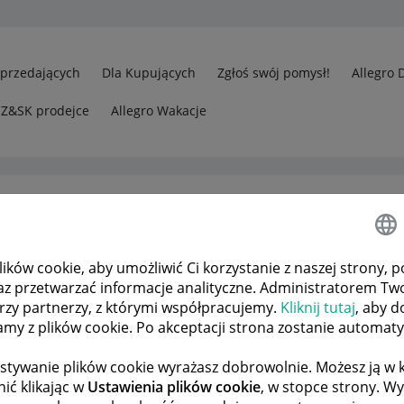
Sprzedających
Dla Kupujących
Zgłoś swój pomysł!
Allegro 
CZ&SK prodejce
Allegro Wakacje
ków cookie, aby umożliwić Ci korzystanie z naszej strony, p
edawcy
Czy można wystawić link z ofertą widoczny tylko dla tego, 
az przetwarzać informacje analityczne. Administratorem Tw
órzy partnerzy, z którymi współpracujemy.
Kliknij tutaj
, aby d
tamy z plików cookie. Po akceptacji strona zostanie automat
 TEMATÓW
POPRZEDNIA
NASTĘPNA
stywanie plików cookie wyrażasz dobrowolnie. Możesz ją 
ić klikając w
Ustawienia plików cookie
, w stopce strony. W