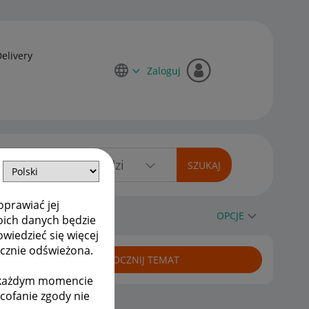
Delivery
Zaloguj
oprawiać jej
komu się prześle?
OPCJE
oich danych będzie
owiedzieć się więcej
ycznie odświeżona.
ROZPOCZNIJ TEMAT
w każdym momencie
ycofanie zgody nie