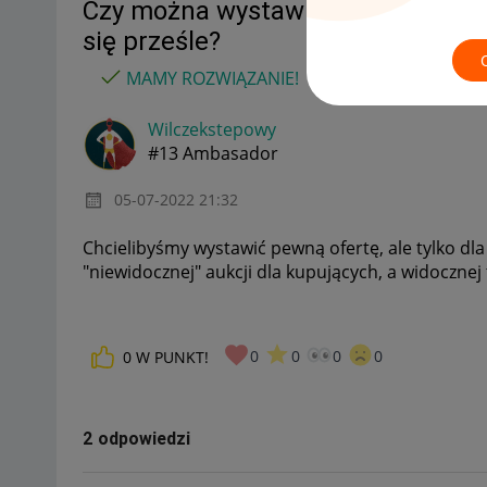
Czy można wystawić link z ofertą 
się prześle?
MAMY ROZWIĄZANIE!
Wilczekstepowy
#13 Ambasador
‎05-07-2022
21:32
Chcielibyśmy wystawić pewną ofertę, ale tylko dla
"niewidocznej" aukcji dla kupujących, a widocznej ty
0
0
0
0
0
W PUNKT!
2 odpowiedzi