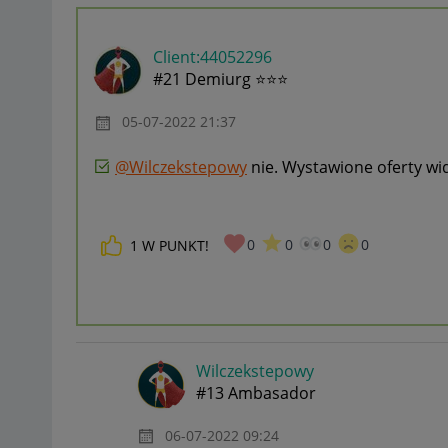
Client:44052296
#21 Demiurg ⭐⭐⭐
‎05-07-2022
21:37
@Wilczekstepowy
nie. Wystawione oferty wid
0
0
0
0
1
W PUNKT!
Wilczekstepowy
#13 Ambasador
‎06-07-2022
09:24