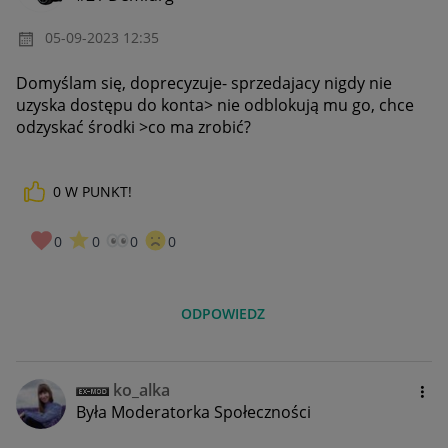
‎05-09-2023
12:35
Domyślam się, doprecyzuje- sprzedajacy nigdy nie
uzyska dostępu do konta> nie odblokują mu go, chce
odzyskać środki >co ma zrobić?
0
W PUNKT!
0
0
0
0
ODPOWIEDZ
ko_alka
Była Moderatorka Społeczności