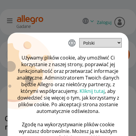
Zaloguj
Gadane
Używamy plików cookie, aby umożliwić Ci
korzystanie z naszej strony, poprawiać jej
funkcjonalność oraz przetwarzać informacje
Początkujący sprzedawcy
OPCJE
analityczne. Administratorem Twoich danych
będzie Allegro oraz niektórzy partnerzy, z
którymi współpracujemy.
Kliknij tutaj
, aby
dowiedzieć się więcej o tym, jak korzystamy z
WSZYSTKIE TEMATY
plików cookie. Po akceptacji strona zostanie
automatycznie odświeżona.
Czy zamknięcie sklepu będzie
Zgodę na wykorzystywanie plików cookie
miało wpływ na wypłatę środków?
wyrażasz dobrowolnie. Możesz ją w każdym