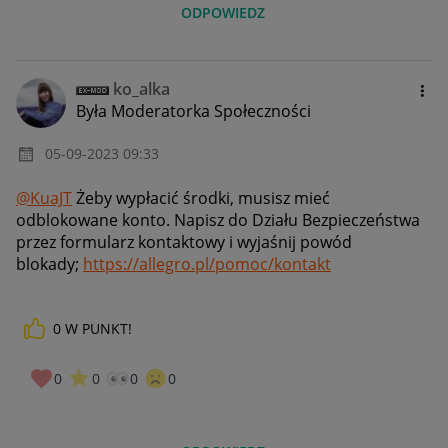
ODPOWIEDZ
ko_alka
Była Moderatorka Społeczności
‎05-09-2023
09:33
@KuaJT
Żeby wypłacić środki, musisz mieć
odblokowane konto. Napisz do Działu Bezpieczeństwa
przez formularz kontaktowy i wyjaśnij powód
blokady;
https://allegro.pl/pomoc/kontakt
0
W PUNKT!
0
0
0
0