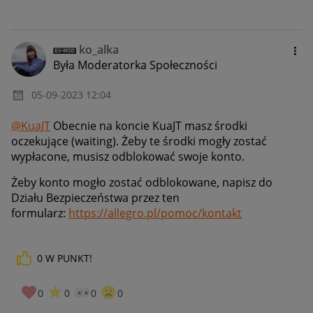
ko_alka
Była Moderatorka Społeczności
‎05-09-2023
12:04
@KuaJT
Obecnie na koncie KuaJT masz środki
oczekujące (waiting). Żeby te środki mogły zostać
wypłacone, musisz odblokować swoje konto.
Żeby konto mogło zostać odblokowane, napisz do
Działu Bezpieczeństwa przez ten
formularz:
https://allegro.pl/pomoc/kontakt
0
W PUNKT!
0
0
0
0