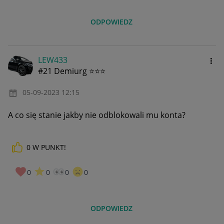
ODPOWIEDZ
LEW433
#21 Demiurg ⭐⭐⭐
‎05-09-2023
12:15
A co się stanie jakby nie odblokowali mu konta?
0
W PUNKT!
0
0
0
0
ODPOWIEDZ