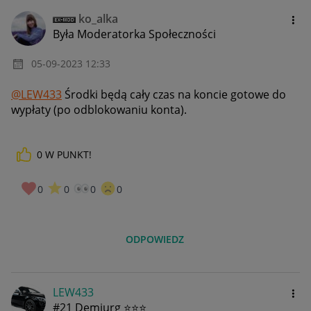
ko_alka
Była Moderatorka Społeczności
‎05-09-2023
12:33
@LEW433
Środki będą cały czas na koncie gotowe do
wypłaty (po odblokowaniu konta).
0
W PUNKT!
0
0
0
0
ODPOWIEDZ
LEW433
#21 Demiurg ⭐⭐⭐