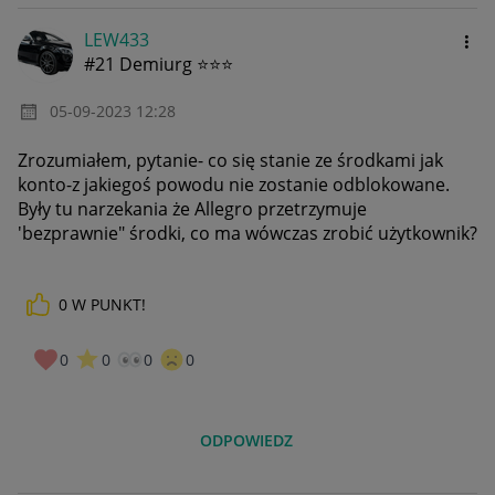
LEW433
#21 Demiurg ⭐⭐⭐
‎05-09-2023
12:28
Zrozumiałem, pytanie- co się stanie ze środkami jak
konto-z jakiegoś powodu nie zostanie odblokowane.
Były tu narzekania że Allegro przetrzymuje
'bezprawnie" środki, co ma wówczas zrobić użytkownik?
0
W PUNKT!
0
0
0
0
ODPOWIEDZ