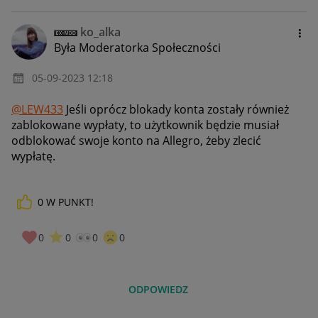
ko_alka
Była Moderatorka Społeczności
‎05-09-2023
12:18
@LEW433
Jeśli oprócz blokady konta zostały również
zablokowane wypłaty, to użytkownik będzie musiał
odblokować swoje konto na Allegro, żeby zlecić
wypłatę.
0
W PUNKT!
0
0
0
0
ODPOWIEDZ