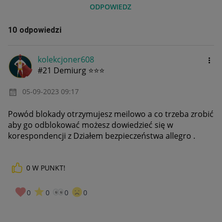
ODPOWIEDZ
10 odpowiedzi
kolekcjoner608
#21 Demiurg ⭐⭐⭐
‎05-09-2023
09:17
Powód blokady otrzymujesz meilowo a co trzeba zrobić
aby go odblokować możesz dowiedzieć się w
korespondencji z Działem bezpieczeństwa allegro .
0
W PUNKT!
0
0
0
0