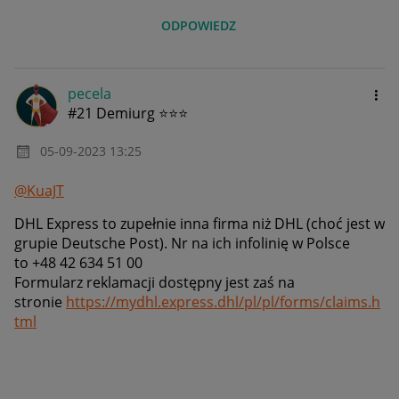
ODPOWIEDZ
pecela
#21 Demiurg ⭐⭐⭐
‎05-09-2023
13:25
@KuaJT
DHL Express to zupełnie inna firma niż DHL (choć jest w
grupie Deutsche Post). Nr na ich infolinię w Polsce
to +48 42 634 51 00
Formularz reklamacji dostępny jest zaś na
stronie
https://mydhl.express.dhl/pl/pl/forms/claims.h
tml