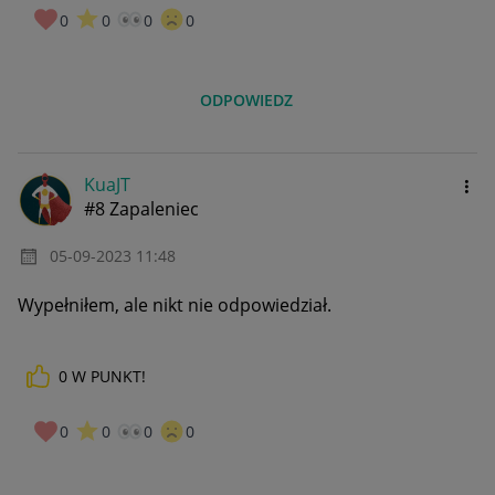
0
0
0
0
ODPOWIEDZ
KuaJT
#8 Zapaleniec
‎05-09-2023
11:48
Wypełniłem, ale nikt nie odpowiedział.
0
W PUNKT!
0
0
0
0