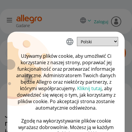
Zaloguj
Gadane
Używamy plików cookie, aby umożliwić Ci
korzystanie z naszej strony, poprawiać jej
funkcjonalność oraz przetwarzać informacje
Początkujący sprzedawcy
OPCJE
analityczne. Administratorem Twoich danych
będzie Allegro oraz niektórzy partnerzy, z
którymi współpracujemy.
Kliknij tutaj
, aby
dowiedzieć się więcej o tym, jak korzystamy z
WSZYSTKIE TEMATY
plików cookie. Po akceptacji strona zostanie
automatycznie odświeżona.
Jestem sprzedawcą
Zgodę na wykorzystywanie plików cookie
międzynarodowym, co mam zrobić,
wyrażasz dobrowolnie. Możesz ją w każdym
jeśli mój produkt zaginie przez