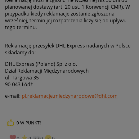
planowanej dostawy (art. 20 ust. 1 Konwencji CMR). W
przypadku kiedy reklamacje zostanie zgłoszona
wcześniej, termin jej rozpatrzenia liczy się od upływu
tego terminu.
Reklamację przesyłek DHL Express nadanych w Polsce
składamy do:
DHL Express (Poland) Sp. z o.o.
Dział Reklamacji Międzynarodowych
ul. Targowa 35
90-043 Łódź
e-mail:
pl.reklamacje.miedzynarodowe@dhl.com
0
W PUNKT!
0
0
0
0