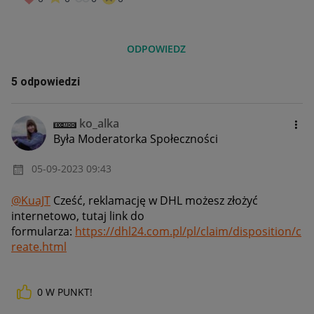
ODPOWIEDZ
5 odpowiedzi
ko_alka
Była Moderatorka Społeczności
‎05-09-2023
09:43
@KuaJT
Cześć, reklamację w DHL możesz złożyć
internetowo, tutaj link do
formularza:
https://dhl24.com.pl/pl/claim/disposition/c
reate.html
0
W PUNKT!