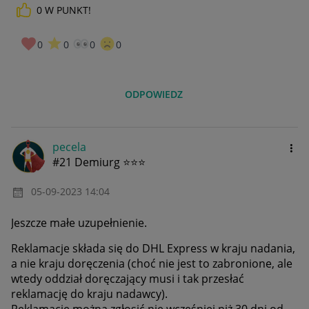
0
W PUNKT!
0
0
0
0
ODPOWIEDZ
pecela
#21 Demiurg ⭐⭐⭐
‎05-09-2023
14:04
Jeszcze małe uzupełnienie.
Reklamacje składa się do DHL Express w kraju nadania,
a nie kraju doręczenia (choć nie jest to zabronione, ale
wtedy oddział doręczający musi i tak przesłać
reklamację do kraju nadawcy).
Reklamację można zgłosić nie wcześniej niż 30 dni od