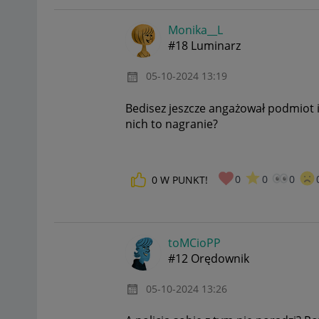
Monika__L
#18 Luminarz
‎05-10-2024
13:19
Bedisez jeszcze angażował podmiot i
nich to nagranie?
0
0
0
0
W PUNKT!
toMCioPP
#12 Orędownik
‎05-10-2024
13:26