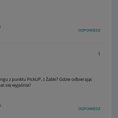
o
0
ODPOWIEDZ
gu z punktu PickUP, z Żabki? Gdzie odbierając
at się wyjaśnia?
0
ODPOWIEDZ