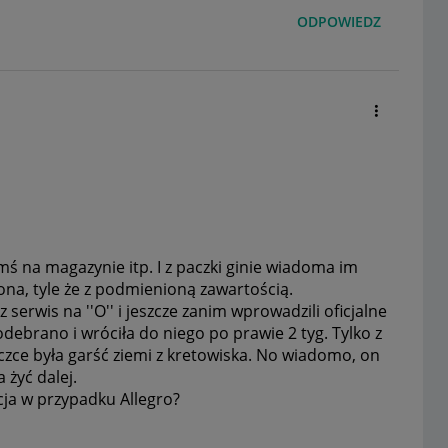
ODPOWIEDZ
mś na magazynie itp. I z paczki ginie wiadoma im
ona, tyle że z podmienioną zawartością.
 serwis na ''O'' i jeszcze zanim wprowadzili oficjalne
 odebrano i wróciła do niego po prawie 2 tyg. Tylko z
aczce była garść ziemi z kretowiska. No wiadomo, on
a żyć dalej.
cja w przypadku Allegro?