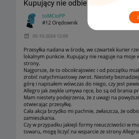
Kupujący nie odbiera przesyłki
toMCioPP
#12 Orędownik
‎05-10-2024
12:09
Przesyłka nadana w środę, we czwartek kurier rzek
lokalnym punkcie. Kupujący nie reaguje na moje wi
strony.
Najgorsze, że to obcokrajowiec i od początku mia
zrobić natychmiastowy zwrot. Niestety beznadziej
górę i napisałem wówczas do niego, czy jest pewien
Allegro jak zwykle umywa ręce, bo są od brania pr
Mam niestety podejrzenia, że z uwagi na powyższ
otwierając przesyłkę.
Cała akcja brzydko mi pachnie, zwłaszcza, że od
zamieszkania.
Czy w przypadku jakiejś formy nieuczciwości w m
towaru, mogę liczyć na wsparcie ze strony Allegro,