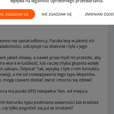
wpływa na legalność uprzedniego przetwarzania.
OK, ZGADZAM SIĘ
NIE ZGADZAM SIĘ
ZMIENIAM ZGOD
omo nie zastał odbiorcy. Paczka leży w jakimś ich
adomości, odczytuje raz dziennie i tyle z jego
łem jakieś obawy, a nawet przez myśl mi przeszło, aby
na wiara w ludzkość, lub raczej chyba głupota wzięły
 zakupu. Odpisał ''tak, wysyłaj. I tyle z nim kontaktu.
owizji, a nie od rozwiązywania tego typu kłopotów.
e, mogę czasem dostać zwrot i mocno się zdziwić
biorca ma punkt DPD niespełna 1km. od miejsca
oim kierunku typu podmiana zawartości lub kradzież
 czy tylko pogodzić się już ze stratami?