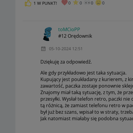
0
0
0
0
1
W PUNKT!
toMCioPP
#12 Orędownik
‎05-10-2024
12:51
Dziękuję za odpowiedź.
Ale gdy przykładowo jest taka sytuacja.
Kupujący jest poukładany z kurierem, z ki
zawartość, paczka zostaje ponownie sklej
Znajomy miał taką sytuację, z tym, że przez
przesyłki. Wysłał telefon retro, paczki nie
tą różnicą, że zamiast telefonu retro w p
był już bez szans, wpisał to w straty, trzeb
Jak natomiast miałaby się podobna sytua