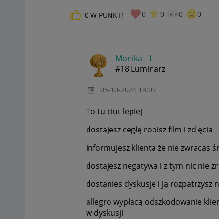
0
0
0
0
0
W PUNKT!
Monika__L
#18 Luminarz
‎05-10-2024
13:09
To tu ciut lepiej
dostajesz cegłę robisz film i zdjęcia
informujesz klienta że nie zwracas
dostajesz negatywa i z tym nic nie z
dostanies dyskusje i ją rozpatrzysz
allegro wypłacą odszkodowanie klient
w dyskusji