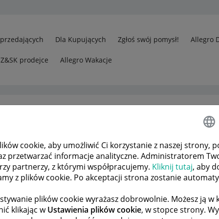
Sprzedających
Dla Kupujących
Zgłoś swój pomysł!
Allegro 
CZ&SK prodejce
Allegro Wakacje
ków cookie, aby umożliwić Ci korzystanie z naszej strony, p
edawcy
Kupujący nie odbiera przesyłki
az przetwarzać informacje analityczne. Administratorem Tw
órzy partnerzy, z którymi współpracujemy.
Kliknij tutaj
, aby d
tamy z plików cookie. Po akceptacji strona zostanie automat
 TEMATÓW
POPRZEDNIA
NASTĘPNA
stywanie plików cookie wyrażasz dobrowolnie. Możesz ją 
ić klikając w
Ustawienia plików cookie
, w stopce strony. W