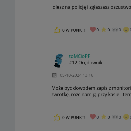
idIesz na policję i zgłaszasz oszustw
0
0
0
0
W PUNKT!
toMCioPP
#12 Orędownik
‎05-10-2024
13:16
Może być dowodem zapis z monitorin
zwrotkę, rozcinam ją przy kasie i tem
0
0
0
0
W PUNKT!