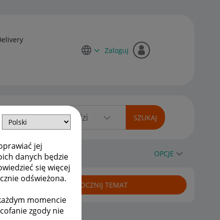
Delivery
Zaloguj
oprawiać jej
OPCJE
oich danych będzie
owiedzieć się więcej
ycznie odświeżona.
ROZPOCZNIJ TEMAT
w każdym momencie
ycofanie zgody nie