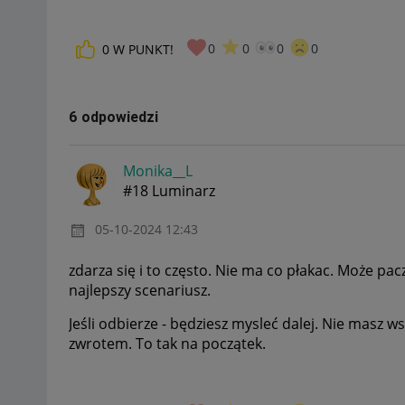
0
0
0
0
0
W PUNKT!
6 odpowiedzi
Monika__L
#18 Luminarz
‎05-10-2024
12:43
zdarza się i to często. Nie ma co płakac. Może pacz
najlepszy scenariusz.
Jeśli odbierze - będziesz mysleć dalej. Nie masz w
zwrotem. To tak na początek.