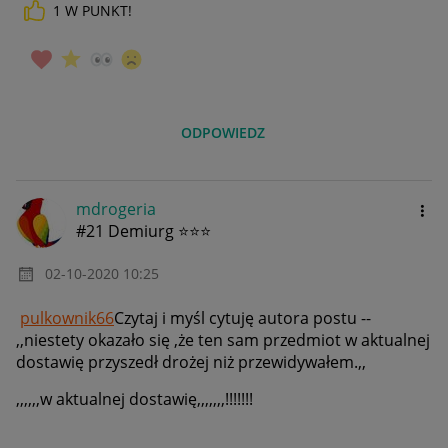
1
W PUNKT!
ODPOWIEDZ
mdrogeria
#21 Demiurg ⭐⭐⭐
‎02-10-2020
10:25
pulkownik66
Czytaj i myśl cytuję autora postu --
,,
niestety okazało się ,że ten sam przedmiot w aktualnej
dostawię przyszedł drożej niż przewidywałem.,,
,,,,,,w aktualnej dostawię,,,,,,,!!!!!!!