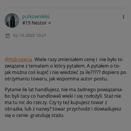
pulkownik66
#19 Nestor ⭐
‎02-10-2020
10:21
@mdrogeria
Wiele razy zmieniałem cenę i nie było to
związane z tematem o który pytałem. A pytałem o to-
jak można coś kupić i nie wiedzieć za ile????? dopiero po
otrzymaniu towaru, jak wspomina autor postu.
Pytanie ile lat handlujesz, nie ma żadnego powiązania-
bo byli tacy co handlowali wieki i się rozłożyli. Staż nie
ma tu nic do rzeczy. Czy ty też kupujesz towar z
obrazka, lub z nazwy? towar przychodzi i dowiadujesz
się o cenie- gratuluję stażu.