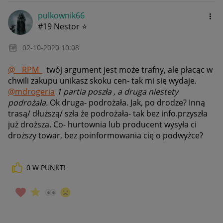
pulkownik66
#19 Nestor ⭐
‎02-10-2020
10:08
@__RPM_
twój argument jest może trafny, ale płacąc w
chwili zakupu unikasz skoku cen- tak mi się wydaje.
@mdrogeria
1 partia poszła , a druga niestety
podrożała
.
Ok druga- podrożała. Jak, po drodze? Inną
trasą/ dłuższą/ szła że podrożała- tak bez info.przyszła
już droższa. Co- hurtownia lub producent wysyła ci
droższy towar, bez poinformowania cię o podwyżce?
0
W PUNKT!