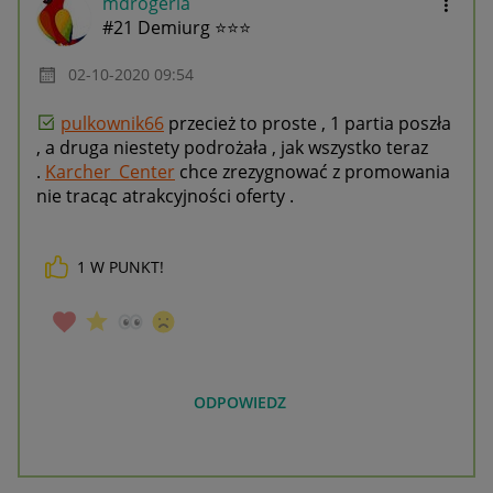
mdrogeria
#21 Demiurg ⭐⭐⭐
‎02-10-2020
09:54
pulkownik66
przecież to proste , 1 partia poszła
, a druga niestety podrożała , jak wszystko teraz
.
Karcher_Center
chce zrezygnować z promowania
nie tracąc atrakcyjności oferty .
1
W PUNKT!
ODPOWIEDZ