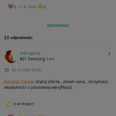
0
0
0
0
ODPOWIEDZ
22 odpowiedzi
mdrogeria
#21 Demiurg ⭐⭐⭐
‎02-10-2020
09:26
Karcher_Center
etytuj ofertę , zmień cenę , otrzymasz
wiadomość o ponownej weryfikacji .
0
W PUNKT!