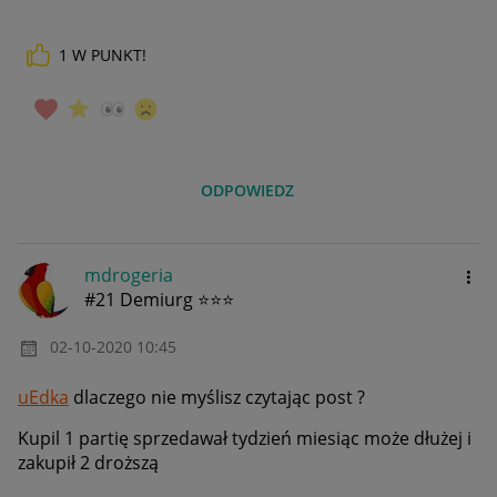
1
W PUNKT!
ODPOWIEDZ
mdrogeria
#21 Demiurg ⭐⭐⭐
‎02-10-2020
10:45
uEdka
dlaczego nie myślisz czytając post ?
Kupil 1 partię sprzedawał tydzień miesiąc może dłużej i
zakupił 2 droższą