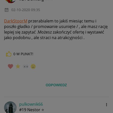
‎02-10-2020
09:35
DarkStoorM
przerabialem to jakiś miesiąc temu i
poszło gładko / promowanie usunięte / , ale masz rację
lepiej się zapytać .Możesz zakończyć ofertę i wystawić
jako podobnu , ale straci na atrakcyjności .
0
W PUNKT!
ODPOWIEDZ
pulkownik66
#19 Nestor ⭐