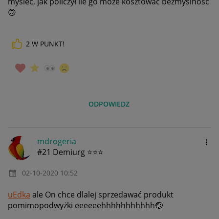
myśleć, jak policzył ile go może kosztować bezmyślność
🙃
2
W PUNKT!
ODPOWIEDZ
mdrogeria
#21 Demiurg ⭐⭐⭐
‎02-10-2020
10:52
uEdka
ale On chce dlalej sprzedawać produkt
pomimopodwyżki eeeeeehhhhhhhhhhh
🤕