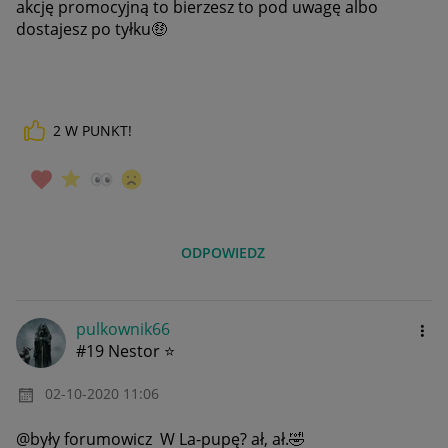
akcję promocyjną to bierzesz to pod uwagę albo
dostajesz po tyłku
🤑
2
W PUNKT!
ODPOWIEDZ
pulkownik66
#19 Nestor ⭐
‎02-10-2020
11:06
@były forumowicz W La-pupę? ał, ał.
🤣