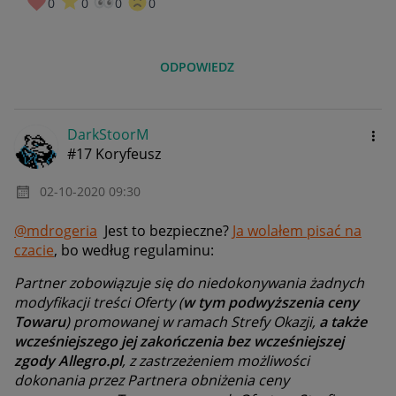
0
0
0
0
ODPOWIEDZ
DarkStoorM
#17 Koryfeusz
‎02-10-2020
09:30
@mdrogeria
Jest to bezpieczne?
Ja wolałem pisać na
czacie
, bo według regulaminu:
Partner zobowiązuje się do niedokonywania żadnych
modyfikacji treści Oferty (
w tym podwyższenia ceny
Towaru
) promowanej w ramach Strefy Okazji,
a także
wcześniejszego jej zakończenia bez wcześniejszej
zgody Allegro.pl
, z zastrzeżeniem możliwości
dokonania przez Partnera obniżenia ceny