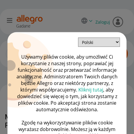
Zaloguj
Gadane
Używamy plików cookie, aby umożliwić Ci
korzystanie z naszej strony, poprawiać jej
funkcjonalność oraz przetwarzać informacje
Początkujący sprzedawcy
OPCJE
analityczne. Administratorem Twoich danych
będzie Allegro oraz niektórzy partnerzy, z
którymi współpracujemy.
Kliknij tutaj
, aby
dowiedzieć się więcej o tym, jak korzystamy z
WSZYSTKIE TEMATY
plików cookie. Po akceptacji strona zostanie
automatycznie odświeżona.
MEGA OKAZJE -
Zgodę na wykorzystywanie plików cookie
REZYGNACJA/ZMIANA CENY
wyrażasz dobrowolnie. Możesz ją w każdym