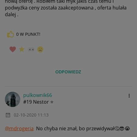
nową ofertę . Robiłem taki myk jakiś czas temu i
podwyżka ceny została zaakceptowana , oferta hulała
dalej .
0
W PUNKT!
ODPOWIEDZ
pulkownik66
#19 Nestor ⭐
‎02-10-2020
11:13
@mdrogeria
No chyba nie znał, bo przewidywał
🤔
😎
😭