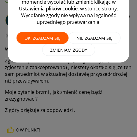
MAMY ROZWIĄZANIE!
momencie wycofać lub zmienić klikając w
Ustawienia plików cookie
, w stopce strony.
Wycofanie zgody nie wpływa na legalność
Karcher_Center
uprzedniego przetwarzania.
#8 Zapaleniec
‎02-10-2020
09:24
OK, ZGADZAM SIĘ
NIE ZGADZAM SIĘ
Witam,
ZMIENIAM ZGODY
Zgłosiłem przedmiot do akcji ,,Mega okazję" (
zgłoszenie zaakceptowano) , niestety okazało się ,że ten
sam przedmiot w aktualnej dostawię przyszedł drożej
niż przewidywałem.
Moje pytanie brzmi , jak zmienić cenę bądź
zrezygnować ?
Z góry dziękuje za odpowiedzi .
0
W PUNKT!