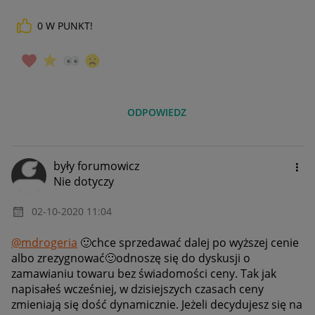
0
W PUNKT!
ODPOWIEDZ
były forumowicz
Nie dotyczy
‎02-10-2020
11:04
@mdrogeria
🙂
chce sprzedawać dalej po wyższej cenie
albo zrezygnować
🙂
odnoszę się do dyskusji o
zamawianiu towaru bez świadomości ceny. Tak jak
napisałeś wcześniej, w dzisiejszych czasach ceny
zmieniają się dość dynamicznie. Jeżeli decydujesz się na