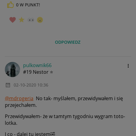
0
W PUNKT!
ODPOWIEDZ
pulkownik66
#19 Nestor ⭐
‎02-10-2020
10:36
@mdrogeria
No tak- myślałem, przewidywałem i się
przejechałem.
Przewidywałem- że w tamtym tygodniu wygram toto-
lotka.
I co - dalej tu jestem
🤣