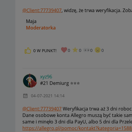
@Client:77739407
, widzę, że trwa weryfikacja. Zo
Maja
Moderatorka
_____________
0
0
0
0
0
W PUNKT!
Daj znać, co myślisz o Allegro Gadane i wypełnij ankietę!
🙂
xyz96
#21 Demiurg ⭐⭐⭐
‎04-07-2021
14:14
@Client:77739407
Weryfikacja trwa aż 3 dni roboc
Dane osobowe konta Allegro muszą być takie same
same i minęło 3 dni dla PayU, albo 5 dni dla Przel
https://allegro.pl/pomoc/kontakt?kategoria=158