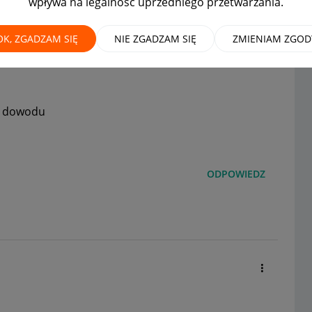
wpływa na legalność uprzedniego przetwarzania.
OK, ZGADZAM SIĘ
NIE ZGADZAM SIĘ
ZMIENIAM ZGOD
ia dowodu
ODPOWIEDZ