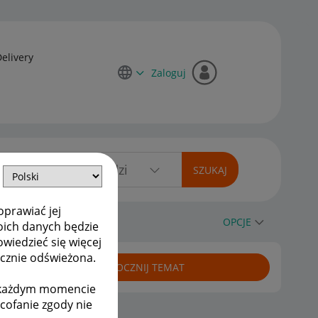
Delivery
Zaloguj
oprawiać jej
OPCJE
oich danych będzie
owiedzieć się więcej
ycznie odświeżona.
ROZPOCZNIJ TEMAT
w każdym momencie
ycofanie zgody nie