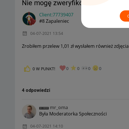
Nie mogę zweryfikować wypłat
Client:77739407
#8 Zapaleniec
‎04-07-2021
13:54
Zrobiłem przelew 1,01 zł wysłałem również zdjęc
0
0
0
0
0
W PUNKT!
4 odpowiedzi
mr_oma
Była Moderatorka Społeczności
‎04-07-2021
14:10