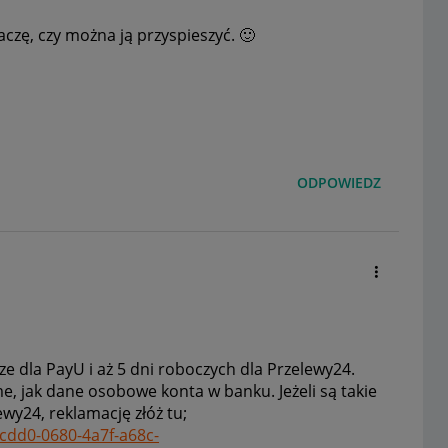
baczę, czy można ją przyspieszyć.
🙂
ODPOWIEDZ
ze dla PayU i aż 5 dni roboczych dla Przelewy24.
, jak dane osobowe konta w banku. Jeżeli są takie
ewy24, reklamację złóż tu;
8cdd0-0680-4a7f-a68c-