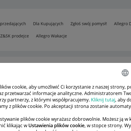
Sprzedających
Dla Kupujących
Zgłoś swój pomysł!
Allegro 
CZ&SK prodejce
Allegro Wakacje
ków cookie, aby umożliwić Ci korzystanie z naszej strony, p
edawcy
Odp.: Nie mogę zweryfikować wypłat
az przetwarzać informacje analityczne. Administratorem Tw
órzy partnerzy, z którymi współpracujemy.
Kliknij tutaj
, aby d
tamy z plików cookie. Po akceptacji strona zostanie automat
 TEMATÓW
POPRZEDNIA
NASTĘPNA
stywanie plików cookie wyrażasz dobrowolnie. Możesz ją 
ić klikając w
Ustawienia plików cookie
, w stopce strony. W