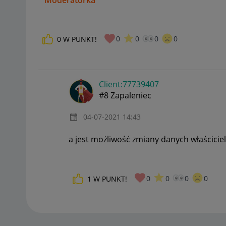
Moderatorka
_____________
0
0
0
0
0
W PUNKT!
Daj znać, co myślisz o Allegro Gadane i wypełnij ankietę!
🙂
Client:77739407
#8 Zapaleniec
‎04-07-2021
14:43
a jest możliwość zmiany
danych właścicie
0
0
0
0
1
W PUNKT!