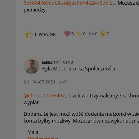
8e1864769ebb&subjectId=4e2473d5-2...
Możesz d
pieniędzy.
0
0
0
0
0
W PUNKT!
mr_oma
Była Moderatorka Społeczności
‎04-07-2021
14:41
@Client:77739407
, przelew otrzymaliśmy z rachu
wypłat.
Dodam, że jest możliwość dodania małżonki w za
konta byłby możliwy. Możesz również wykonać prz
Maja