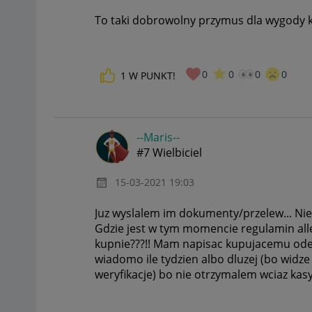
To taki dobrowolny przymus dla wygody 
0
0
0
0
1
W PUNKT!
--Maris--
#7 Wielbiciel
‎15-03-2021
19:03
Juz wyslalem im dokumenty/przelew... Nie
Gdzie jest w tym momencie regulamin all
kupnie???!! Mam napisac kupujacemu ode m
wiadomo ile tydzien albo dluzej (bo widze
weryfikacje) bo nie otrzymalem wciaz kasy