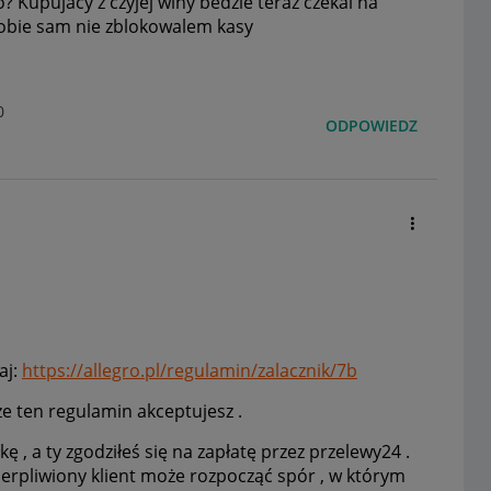
 Kupujacy z czyjej winy bedzie teraz czekal na
sobie sam nie zblokowalem kasy
0
ODPOWIEDZ
aj:
https://allegro.pl/regulamin/zalacznik/7b
 że ten regulamin akceptujesz .
łkę , a ty zgodziłeś się na zapłatę przez przelewy24 .
ecierpliwiony klient może rozpocząć spór , w którym