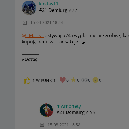
kostas11
#21 Demiurg ⭐⭐⭐
‎15-03-2021
18:54
@--Maris--
aktywuj p24 i wypłać nic nie zrobisz, k
kupującemu za transakcję
🙂
__________
Κώστας
0
0
0
0
1
W PUNKT!
mwmonety
#21 Demiurg ⭐⭐⭐
‎15-03-2021
18:58