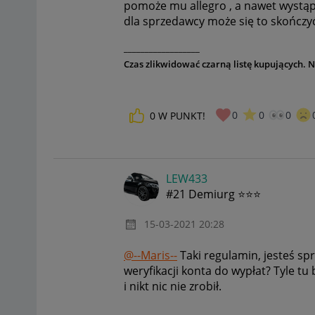
pomoże mu allegro , a nawet wystą
dla sprzedawcy może się to skończyć 
__________________
Czas zlikwidować czarną listę kupujących. 
0
0
0
0
W PUNKT!
LEW433
#21 Demiurg ⭐⭐⭐
‎15-03-2021
20:28
@--Maris--
Taki regulamin, jesteś sp
weryfikacji konta do wypłat? Tyle t
i nikt nic nie zrobił.