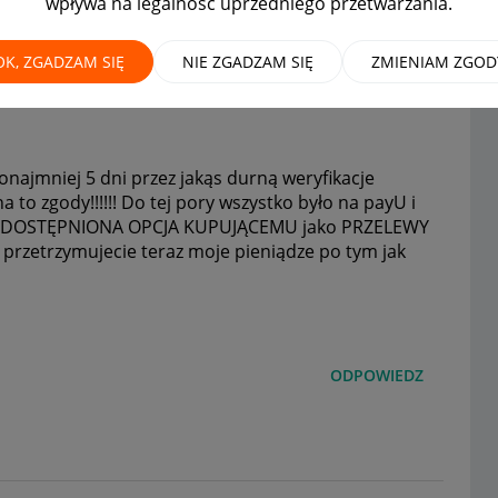
wpływa na legalność uprzedniego przetwarzania.
łacić pieniędzy?
OK, ZGADZAM SIĘ
NIE ZGADZAM SIĘ
ZMIENIAM ZGOD
najmniej 5 dni przez jakąs durną weryfikacje
to zgody!!!!!! Do tej pory wszystko było na payU i
E UDOSTĘPNIONA OPCJA KUPUJĄCEMU jako PRZELEWY
przetrzymujecie teraz moje pieniądze po tym jak
ODPOWIEDZ