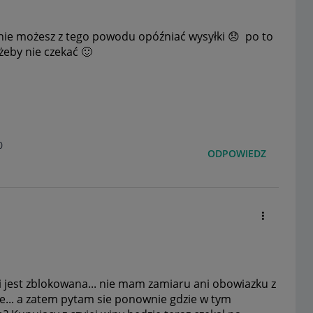
 i nie możesz z tego powodu opóźniać wysyłki
😞
po to
 żeby nie czekać
🙂
0
ODPOWIEDZ
i jest zblokowana... nie mam zamiaru ani obowiazku z
e... a zatem pytam sie ponownie gdzie w tym