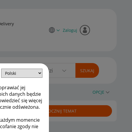
Delivery
Zaloguj
oprawiać jej
OPCJE
oich danych będzie
owiedzieć się więcej
ycznie odświeżona.
ROZPOCZNIJ TEMAT
w każdym momencie
ycofanie zgody nie