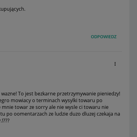
kupujących.
ODPOWIEDZ
 wazne! To jest bezkarne przetrzymywanie pieniedzy!
egro mowiacy o terminach wysylki towaru po
nie towar ze sorry ale nie wysle ci towaru nie
 tu po oomentarzach ze ludzie duzo dluzej czekaja na
.!???