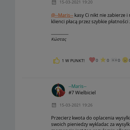
‎15-03-2021
19:20
@--Maris--
kasy Ci nikt nie zabierze
klienci płacą przez szybkie płatności
__________
Κώστας
0
0
0
1
W PUNKT!
--Maris--
#7 Wielbiciel
‎15-03-2021
19:26
Przecierz kwota do oplacenia wysylk
swoich pieniedzy wykladac za wysylk