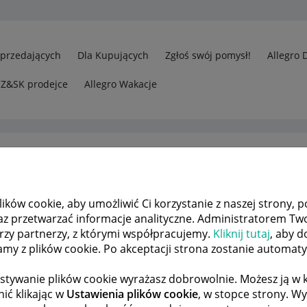
Sprzedających
Dla Kupujących
Zgłoś swój pomysł!
Allegro 
CZ&SK prodejce
Allegro Wakacje
ków cookie, aby umożliwić Ci korzystanie z naszej strony, p
edawcy
Przelewy24 dlaczego nie mogę wypłacić pieniędzy?
az przetwarzać informacje analityczne. Administratorem Tw
órzy partnerzy, z którymi współpracujemy.
Kliknij tutaj
, aby d
tamy z plików cookie. Po akceptacji strona zostanie automat
 TEMATÓW
POPRZEDNIA
NASTĘPNA
stywanie plików cookie wyrażasz dobrowolnie. Możesz ją 
ić klikając w
Ustawienia plików cookie
, w stopce strony. W