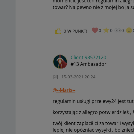
momencie jest ten regulamin allegro?
towar? Na pewno nie z mojej bo ja 
0
0
0
0
W PUNKT!
Client:98572120
#13 Ambasador
‎15-03-2021
20:24
@--Maris--
regulamin usługi przelewy24 jest tut
korzystając z allegro potwierdziłeś ,
twój klient zapłacił ci za towar i wysy
lepiej nie opóźniać wysyłki , bo zni