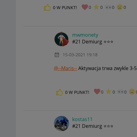
0
0
0
0
0
W PUNKT!
mwmonety
#21 Demiurg ⭐⭐⭐
‎15-03-2021
19:18
@--Maris--
Aktywacja trwa zwykle 3-5
0
0
0
0
W PUNKT!
kostas11
#21 Demiurg ⭐⭐⭐