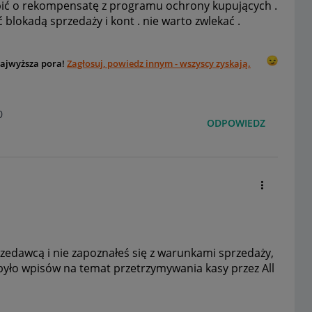
pić o rekompensatę z programu ochrony kupujących .
blokadą sprzedaży i kont . nie warto zwlekać .
Najwyższa pora!
Zagłosuj, powiedz innym - wszyscy zyskają.
0
ODPOWIEDZ
rzedawcą i nie zapoznałeś się z warunkami sprzedaży,
u było wpisów na temat przetrzymywania kasy przez All