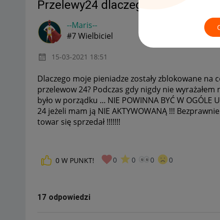
Przelewy24 dlaczego nie mogę wyp
--Maris--
#7 Wielbiciel
‎15-03-2021
18:51
Dlaczego moje pieniadze zostały zblokowane na co
przelewow 24? Podczas gdy nigdy nie wyrażałem na 
było w porządku ... NIE POWINNA BYĆ W OGÓL
24 jeżeli mam ją NIE AKTYWOWANĄ !!! Bezprawnie 
towar się sprzedał !!!!!!!
0
0
0
0
0
W PUNKT!
17 odpowiedzi