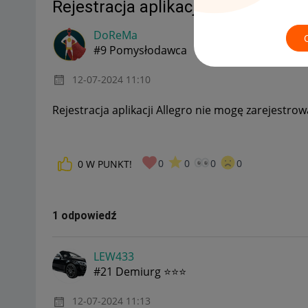
Rejestracja aplikacji Allegro
DoReMa
#9 Pomysłodawca
‎12-07-2024
11:10
Rejestracja aplikacji Allegro nie mogę zarejestrować
0
0
0
0
0
W PUNKT!
1 odpowiedź
LEW433
#21 Demiurg ⭐⭐⭐
‎12-07-2024
11:13