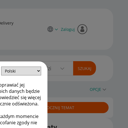
Delivery
Zaloguj
oprawiać jej
OPCJE
oich danych będzie
owiedzieć się więcej
ycznie odświeżona.
ROZPOCZNIJ TEMAT
w każdym momencie
ycofanie zgody nie
Podobne tematy