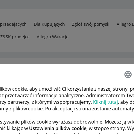
Sprzedających
Dla Kupujących
Zgłoś swój pomysł!
Allegro 
CZ&SK prodejce
Allegro Wakacje
ków cookie, aby umożliwić Ci korzystanie z naszej strony, p
edawcy
Rejestracja aplikacji Allegro
az przetwarzać informacje analityczne. Administratorem Tw
órzy partnerzy, z którymi współpracujemy.
Kliknij tutaj
, aby d
tamy z plików cookie. Po akceptacji strona zostanie automat
 TEMATÓW
POPRZEDNIA
NASTĘPNA
stywanie plików cookie wyrażasz dobrowolnie. Możesz ją 
ić klikając w
Ustawienia plików cookie
, w stopce strony. W