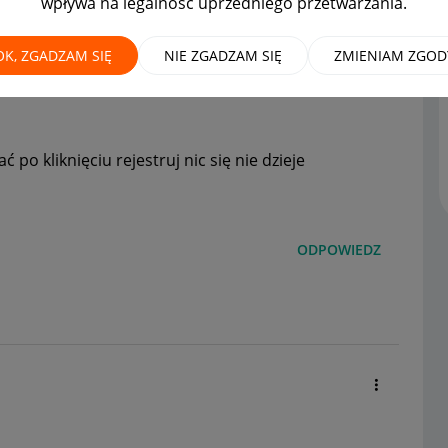
wpływa na legalność uprzedniego przetwarzania.
OK, ZGADZAM SIĘ
NIE ZGADZAM SIĘ
ZMIENIAM ZGOD
 po kliknięciu rejestruj nic się nie dzieje
ODPOWIEDZ