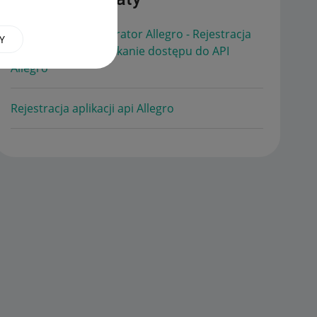
Certyfikowany Integrator Allegro - Rejestracja
Y
aplikacji SaaS + uzyskanie dostępu do API
Allegro
Rejestracja aplikacji api Allegro