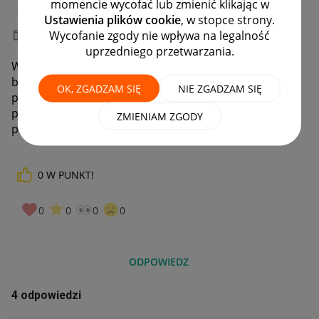
momencie wycofać lub zmienić klikając w
#8 Zapaleniec
Ustawienia plików cookie
, w stopce strony.
Wycofanie zgody nie wpływa na legalność
‎17-02-2023
00:08
uprzedniego przetwarzania.
Witam. Jesli podałam blika do weryfikacji konta
biznesowego a blik jest jakby wczesniejszym kontem
OK, ZGADZAM SIĘ
NIE ZGADZAM SIĘ
prywatnym ale te dwa konta sa ze sobą połączone czy
przejde weryfikacje czy muszę inaczej dokonać
ZMIENIAM ZGODY
płatnosci?
0
W PUNKT!
0
0
0
0
ODPOWIEDZ
4 odpowiedzi