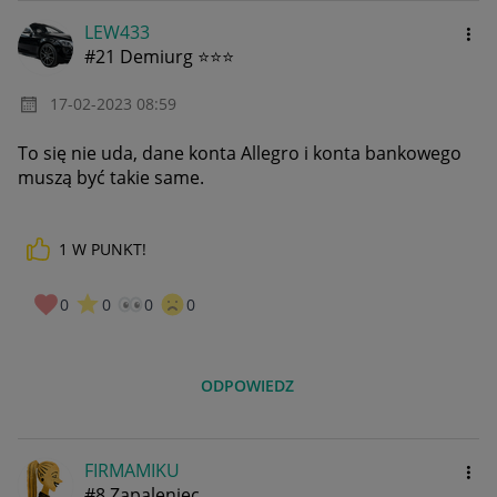
LEW433
#21 Demiurg ⭐⭐⭐
‎17-02-2023
08:59
To się nie uda, dane konta Allegro i konta bankowego
muszą być takie same.
1
W PUNKT!
0
0
0
0
ODPOWIEDZ
FIRMAMIKU
#8 Zapaleniec