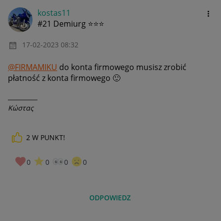
kostas11
#21 Demiurg ⭐⭐⭐
‎17-02-2023
08:32
@FIRMAMIKU
do konta firmowego musisz zrobić
płatność z konta firmowego
🙂
__________
Κώστας
2
W PUNKT!
0
0
0
0
ODPOWIEDZ