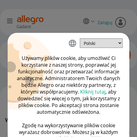
Zaloguj
Gadane
Używamy plików cookie, aby umożliwić Ci
korzystanie z naszej strony, poprawiać jej
funkcjonalność oraz przetwarzać informacje
Początkujący sprzedawcy
OPCJE
analityczne. Administratorem Twoich danych
będzie Allegro oraz niektórzy partnerzy, z
którymi współpracujemy.
Kliknij tutaj
, aby
dowiedzieć się więcej o tym, jak korzystamy z
WSZYSTKIE TEMATY
plików cookie. Po akceptacji strona zostanie
automatycznie odświeżona.
weryfikacja konta firmowego
Zgodę na wykorzystywanie plików cookie
wyrażasz dobrowolnie. Możesz ją w każdym
FIRMAMIKU