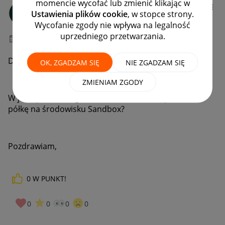
momencie wycofać lub zmienić klikając w
pluskotywpodroz
y
Ustawienia plików cookie
, w stopce strony.
#7 Wielbiciel
Wycofanie zgody nie wpływa na legalność
uprzedniego przetwarzania.
‎17-11-2024
20:33
Dzień dobry,
OK, ZGADZAM SIĘ
NIE ZGADZAM SIĘ
ZMIENIAM ZGODY
W jaki sposób mogę dokonać wstawiania plików na
półkę na środowisku Sandbox?
Pozdrawiam,
0
W PUNKT!
0
0
0
0