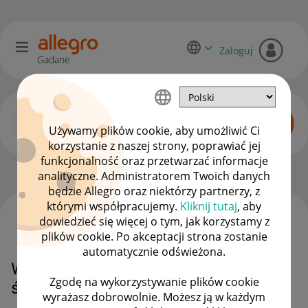
Zaloguj
Gadane
Używamy plików cookie, aby umożliwić Ci
korzystanie z naszej strony, poprawiać jej
funkcjonalność oraz przetwarzać informacje
Początkujący sprzedawcy
OPCJE
analityczne. Administratorem Twoich danych
będzie Allegro oraz niektórzy partnerzy, z
którymi współpracujemy.
Kliknij tutaj
, aby
dowiedzieć się więcej o tym, jak korzystamy z
WSZYSTKIE TEMATY
plików cookie. Po akceptacji strona zostanie
automatycznie odświeżona.
Wstawianie plików na półkę na
Zgodę na wykorzystywanie plików cookie
środowisku Sandbox
wyrażasz dobrowolnie. Możesz ją w każdym