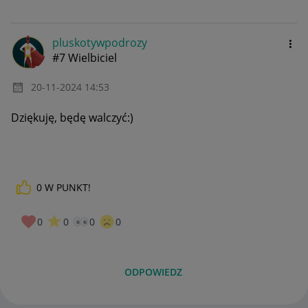
pluskotywpodroz
y
#7 Wielbiciel
‎20-11-2024
14:53
Dziękuję, będę walczyć:)
0
W PUNKT!
0
0
0
0
ODPOWIEDZ