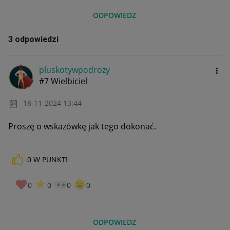
ODPOWIEDZ
3 odpowiedzi
pluskotywpodroz
y
#7 Wielbiciel
‎18-11-2024
13:44
Proszę o wskazówkę jak tego dokonać.
0
W PUNKT!
0
0
0
0
ODPOWIEDZ