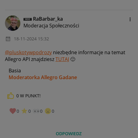
RaBarbar_ka
Moderacja Społeczności
‎18-11-2024
15:32
@pluskotywpodrozy
niezbędne informacje na temat
Allegro API znajdziesz
TUTAJ
🙂
Basia
Moderatorka Allegro Gadane
0
W PUNKT!
0
0
0
0
ODPOWIEDZ