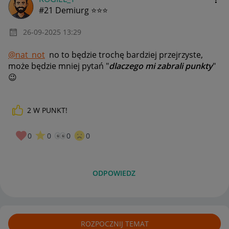
#21 Demiurg ⭐⭐⭐
‎26-09-2025
13:29
@nat_not
no to będzie trochę bardziej przejrzyste,
może będzie mniej pytań "
dlaczego mi zabrali punkty
"
😉
2
W PUNKT!
0
0
0
0
ODPOWIEDZ
ROZPOCZNIJ TEMAT