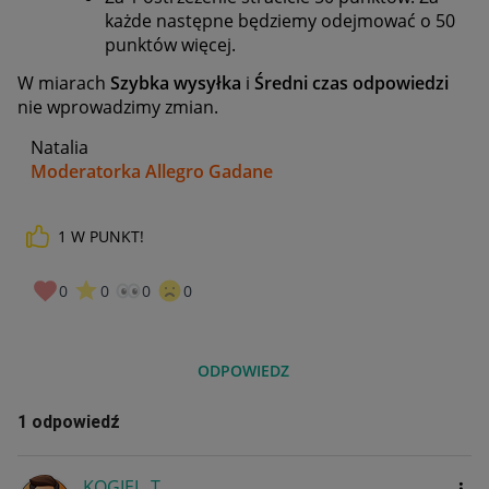
każde następne będziemy odejmować o 50
punktów więcej.
W miarach
Szybka wysyłka
i
Średni czas odpowiedzi
nie wprowadzimy zmian.
Natalia
Moderatorka Allegro Gadane
1
W PUNKT!
0
0
0
0
ODPOWIEDZ
1 odpowiedź
KOGIEL_T