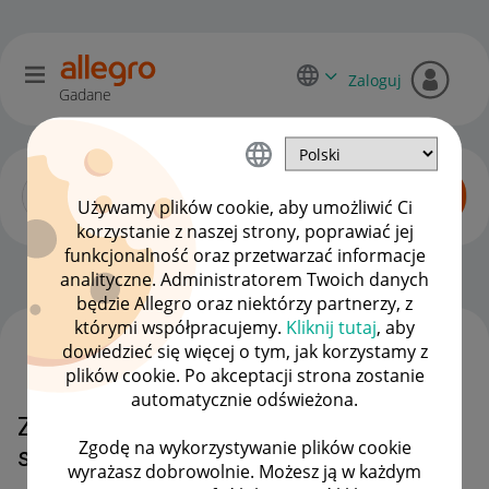
Zaloguj
Gadane
Używamy plików cookie, aby umożliwić Ci
korzystanie z naszej strony, poprawiać jej
funkcjonalność oraz przetwarzać informacje
Początkujący sprzedawcy
OPCJE
analityczne. Administratorem Twoich danych
będzie Allegro oraz niektórzy partnerzy, z
którymi współpracujemy.
Kliknij tutaj
, aby
dowiedzieć się więcej o tym, jak korzystamy z
WSZYSTKIE TEMATY
plików cookie. Po akceptacji strona zostanie
automatycznie odświeżona.
Zmiany w panelu Jakość mojej
Zgodę na wykorzystywanie plików cookie
sprzedaży
wyrażasz dobrowolnie. Możesz ją w każdym