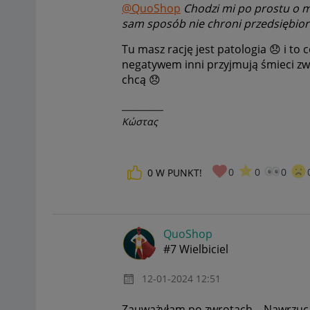
@QuoShop
Chodzi mi po prostu o me
sam sposób nie chroni przedsiębio
Tu masz rację jest patologia
😞
i to 
negatywem inni przyjmują śmieci zwr
chcą
😞
__________
Κώστας
0
0
0
0
W PUNKT!
QuoShop
#7 Wielbiciel
‎12-01-2024
12:51
Zauważyłam po zwrotach... Nawrzuca