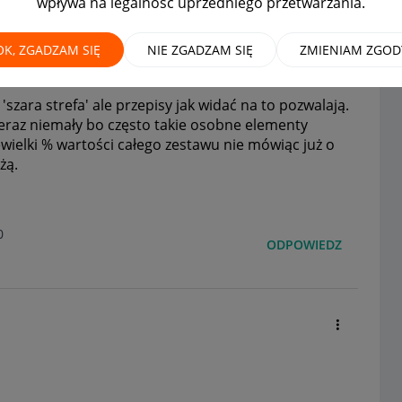
wpływa na legalność uprzedniego przetwarzania.
OK, ZGADZAM SIĘ
NIE ZGADZAM SIĘ
ZMIENIAM ZGOD
'szara strefa' ale przepisy jak widać na to pozwalają.
ieraz niemały bo często takie osobne elementy
wielki % wartości całego zestawu nie mówiąc już o
żą.
0
ODPOWIEDZ