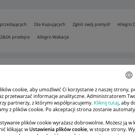
Sprzedających
Dla Kupujących
Zgłoś swój pomysł!
Allegro 
CZ&SK prodejce
Allegro Wakacje
ków cookie, aby umożliwić Ci korzystanie z naszej strony, p
edawcy
Zwrot używanego produktu
az przetwarzać informacje analityczne. Administratorem Tw
órzy partnerzy, z którymi współpracujemy.
Kliknij tutaj
, aby d
tamy z plików cookie. Po akceptacji strona zostanie automat
 TEMATÓW
POPRZEDNIA
NASTĘPNA
stywanie plików cookie wyrażasz dobrowolnie. Możesz ją 
ić klikając w
Ustawienia plików cookie
, w stopce strony. W