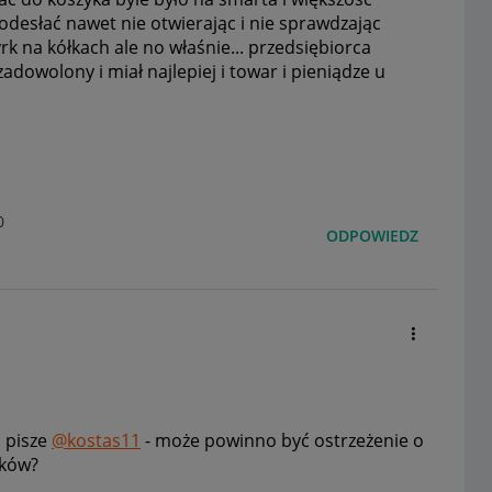
 odesłać nawet nie otwierając i nie sprawdzając
rk na kółkach ale no właśnie... przedsiębiorca
zadowolony i miał najlepiej i towar i pieniądze u
0
ODPOWIEDZ
 pisze
@kostas11
- może powinno być ostrzeżenie o
sków?