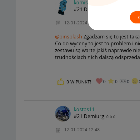
komis-bell
#21 Demiurg ⭐⭐⭐
‎12-01-2024
13:40
@pinsplash
Zgadzam się to jest taka 
Co do wyceny to jest to problem i n
zestawu są warte jakiś naprawdę nie
trudnościach z ich dalszą odsprzeda
0
0
0
0
W PUNKT!
kostas11
#21 Demiurg ⭐⭐⭐
‎12-01-2024
12:48