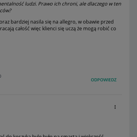
ntalność ludzi. Prawo ich chroni, ale dlaczego w ten
rców?
coraz bardziej nasila się na allegro, w obawie przed
acają całość więc klienci się uczą że mogą robić co
0
ODPOWIEDZ
ć do koszyka byle było na smarta i większość