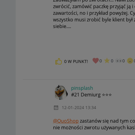
zwrócić, zamówić paczkę przyjąć ją i
zawartości, no i przykład powyżej. Cy
wszystko musi zrobić byle klient był 
siebie....
0
0
0
0
W PUNKT!
pinsplash
#21 Demiurg ⭐⭐⭐
‎12-01-2024
13:34
@QuoShop
zastanów się nad tym co
nie możności zwrotu używanych ka