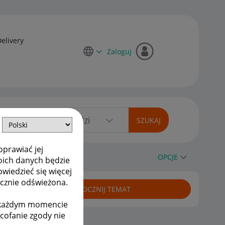
Delivery
Zaloguj
oprawiać jej
OPCJE
oich danych będzie
owiedzieć się więcej
ycznie odświeżona.
ROZPOCZNIJ TEMAT
w każdym momencie
ycofanie zgody nie