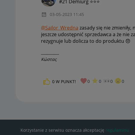
#21 Demiurg ⭐⭐⭐
‎03-05-2023
11:45
@Sailor_Wredna
zasady się nie zmieniły,
jeszcze udostępnić sprzedawca a że nie z
rezygnuje lub dolicza to do produktu
😞
__________
Κώστας
0
0
0
0
0
W PUNKT!
Korzystanie z serwisu oznacza akceptację
regulaminu