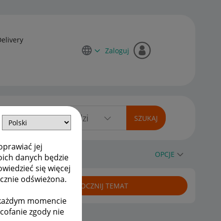
Delivery
Zaloguj
oprawiać jej
wną usługę
OPCJE
oich danych będzie
owiedzieć się więcej
ycznie odświeżona.
ROZPOCZNIJ TEMAT
w każdym momencie
ycofanie zgody nie