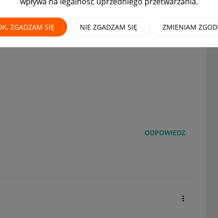
wpływa na legalność uprzedniego przetwarzania.
allegro Smart skoro mam
OK, ZGADZAM SIĘ
NIE ZGADZAM SIĘ
ZMIENIAM ZGOD
ODPOWIEDZ