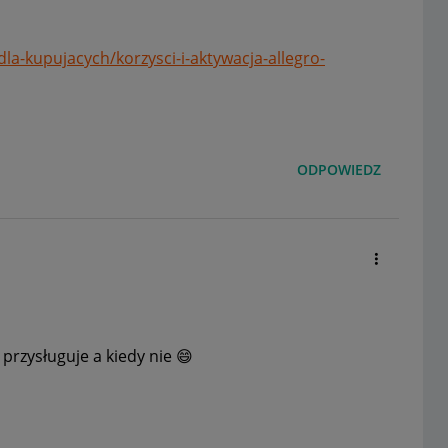
dla-kupujacych/korzysci-i-aktywacja-allegro-
ODPOWIEDZ
 przysługuje a kiedy nie
😄