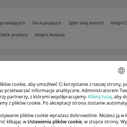
Sprzedających
Dla Kupujących
Zgłoś swój pomysł!
Allegro 
CZ&SK prodejce
Allegro Wakacje
ków cookie, aby umożliwić Ci korzystanie z naszej strony, p
h
Dlaczego nie umiem wykorzystać allegro Smart skoro mam akty
az przetwarzać informacje analityczne. Administratorem Tw
órzy partnerzy, z którymi współpracujemy.
Kliknij tutaj
, aby d
tamy z plików cookie. Po akceptacji strona zostanie automat
 TEMATÓW
POPRZEDNIA
NASTĘPNA
stywanie plików cookie wyrażasz dobrowolnie. Możesz ją 
ić klikając w
Ustawienia plików cookie
, w stopce strony. W