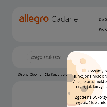
Gadane
Dla 
Pro 
Używamy pli
Strona Główna
Dla Kupujących
Smart! dla kupującyc
funkcjonalność or
Allegro oraz niekt
o tym, jak korzys
LISTA
Zgodę na wykorzy
wycofać lub zmien