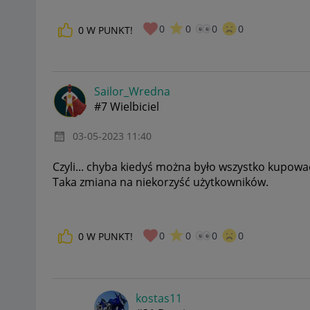
0
0
0
0
0
W PUNKT!
Sailor_Wredna
#7 Wielbiciel
‎03-05-2023
11:40
Czyli... chyba kiedyś można było wszystko kupować
Taka zmiana na niekorzyść użytkowników.
0
0
0
0
0
W PUNKT!
kostas11