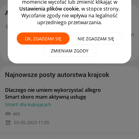
momencie wycofać lub zmienić klikając w
Ustawienia plików cookie
, w stopce strony.
Aktywność krajcok
Wycofanie zgody nie wpływa na legalność
uprzedniego przetwarzania.
Twój nowy wpis
Dlaczego nie umiem wykorzystać
allegro Smart skoro mam aktywną usługę
na forum
OK, ZGADZAM SIĘ
NIE ZGADZAM SIĘ
Smart! dla kupujących
można już podziwiać :)
‎03-05-2023
11:05
ZMIENIAM ZGODY
Najnowsze posty autorstwa krajcok
Dlaczego nie umiem wykorzystać allegro
Smart skoro mam aktywną usługę
Smart! dla kupujących
460
‎03-05-2023
11:05