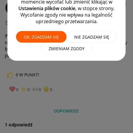
momencie wycofać lub zmienić klikając w
jedeek2
Ustawienia plików cookie
, w stopce strony.
#7 Wielbiciel
Wycofanie zgody nie wpływa na legalność
uprzedniego przetwarzania.
‎26-11-2025
10:12
Witam, czy jest gdzieś opcja dodania numeru przesyłki
OK, ZGADZAM SIĘ
NIE ZGADZAM SIĘ
na allegro lokalnie w przypadku dostawy kurierem? Czy
ZMIENIAM ZGODY
będzie cały czas wisieć jako "kupujący zapłacił za
przedmiot"?
0
W PUNKT!
0
0
0
0
ODPOWIEDZ
1 odpowiedź