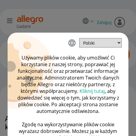
Zaloguj
Gadane
Używamy plików cookie, aby umożliwić Ci
korzystanie z naszej strony, poprawiać jej
funkcjonalność oraz przetwarzać informacje
Sprzedający o Allegro Lokalnie
OPCJE
analityczne. Administratorem Twoich danych
będzie Allegro oraz niektórzy partnerzy, z
którymi współpracujemy.
Kliknij tutaj
, aby
dowiedzieć się więcej o tym, jak korzystamy z
WSZYSTKIE TEMATY
plików cookie. Po akceptacji strona zostanie
automatycznie odświeżona.
Allegro lokalnie - przesyłka
Zgodę na wykorzystywanie plików cookie
kurierska przedpłata
wyrażasz dobrowolnie. Możesz ją w każdym