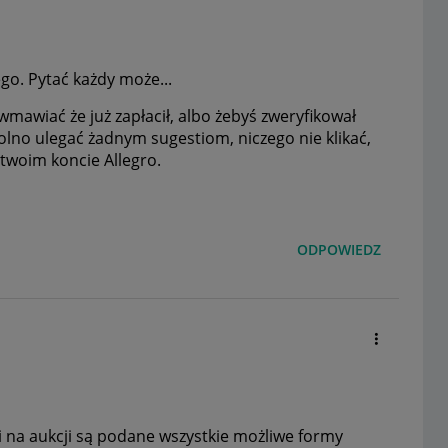
ego. Pytać każdy może...
wmawiać że już zapłacił, albo żebyś zweryfikował
olno ulegać żadnym sugestiom, niczego nie klikać,
 twoim koncie Allegro.
ODPOWIEDZ
śli na aukcji są podane wszystkie możliwe formy