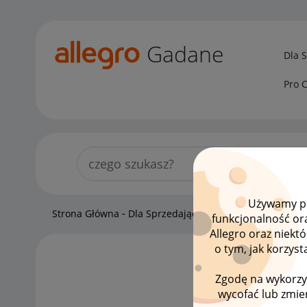
Gadane
Dla 
Pro 
Używamy pli
Strona Główna
Dla Sprzedających
Sprzedający o Alle
funkcjonalność or
Allegro oraz niekt
o tym, jak korzys
LISTA
Zgodę na wykorzy
wycofać lub zmien