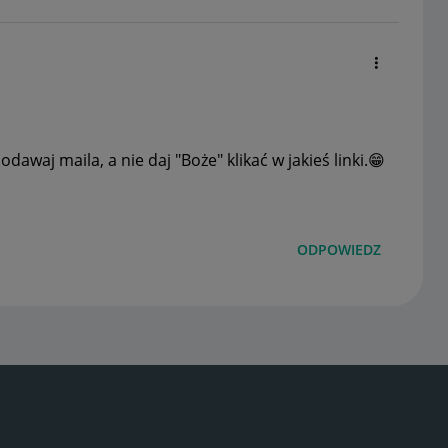
waj maila, a nie daj "Boże" klikać w jakieś linki.
😁
ODPOWIEDZ