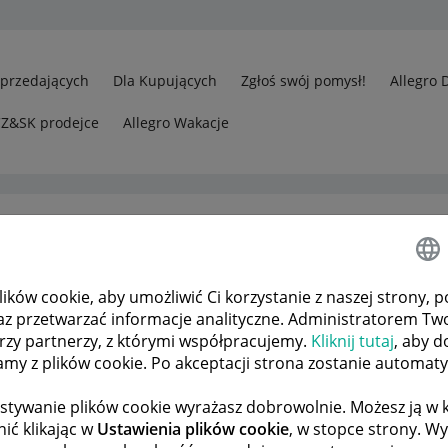
Sprzedających
Dla Kupujących
Zgłoś swój pomysł!
Allegro 
CZ&SK prodejce
Allegro Wakacje
ków cookie, aby umożliwić Ci korzystanie z naszej strony, p
gro Lokalnie
Client:87880 ...948 prosi o warunki dostawy:
az przetwarzać informacje analityczne. Administratorem Tw
órzy partnerzy, z którymi współpracujemy.
Kliknij tutaj
, aby d
tamy z plików cookie. Po akceptacji strona zostanie automat
 TEMATÓW
POPRZEDNIA
NASTĘPNA
stywanie plików cookie wyrażasz dobrowolnie. Możesz ją 
ić klikając w
Ustawienia plików cookie
, w stopce strony. W