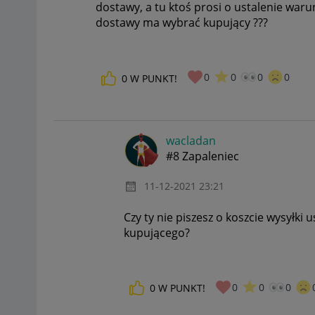
dostawy, a tu ktoś prosi o ustalenie wa
dostawy ma wybrać kupujący ???
0
0
0
0
0
W PUNKT!
wacladan
#8 Zapaleniec
‎11-12-2021
23:21
Czy ty nie piszesz o koszcie wysyłki
kupującego?
0
0
0
0
W PUNKT!