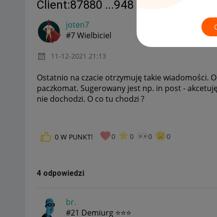
Client:87880 ...948 prosi o warunk
joten7
#7 Wielbiciel
‎11-12-2021
21:13
Ostatnio na czacie otrzymuję takie wiadomości. Od
paczkomat. Sugerowany jest np. in post - akcetuję 
nie dochodzi. O co tu chodzi ?
0
0
0
0
0
W PUNKT!
4 odpowiedzi
br.
#21 Demiurg ⭐⭐⭐