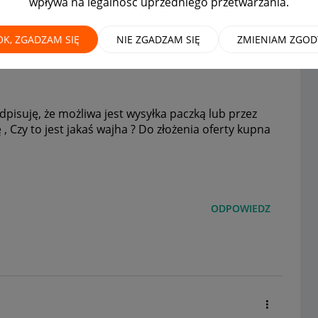
wpływa na legalność uprzedniego przetwarzania.
i dostawy:
OK, ZGADZAM SIĘ
NIE ZGADZAM SIĘ
ZMIENIAM ZGOD
pisuję, że możliwa jest wysyłka paczką lub przez
, Czy to jest jakaś wajha ? Do złożenia oferty kupna
ODPOWIEDZ