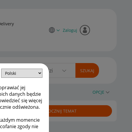
Delivery
Zaloguj
oprawiać jej
OPCJE
oich danych będzie
owiedzieć się więcej
ycznie odświeżona.
ROZPOCZNIJ TEMAT
w każdym momencie
ycofanie zgody nie