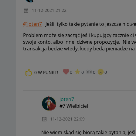
‎11-12-2021
21:22
@joten7
Jeśli tylko takie pytanie to jeszcze nic zł
Problem może się zacząć jeśli kupujący zacznie ci 
swoje konto, albo inne dziwne propozycje. Nie w
transakcja będzie wtedy, kiedy będą pieniądze na
0
0
0
0
0
W PUNKT!
joten7
#7 Wielbiciel
‎11-12-2021
22:09
Nie wiem skąd się biorą takie pytania, je