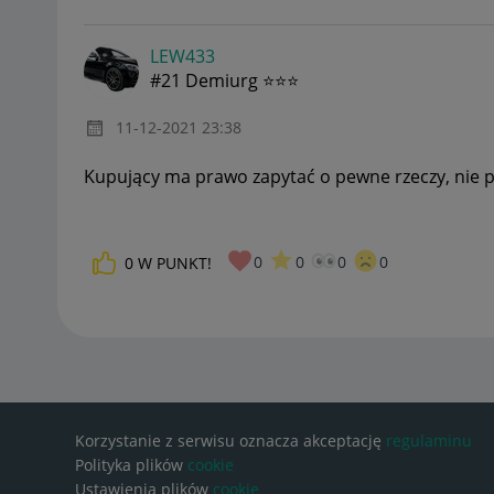
LEW433
#21 Demiurg ⭐⭐⭐
‎11-12-2021
23:38
Kupujący ma prawo zapytać o pewne rzeczy, nie poda
0
0
0
0
0
W PUNKT!
Korzystanie z serwisu oznacza akceptację
regulaminu
Polityka plików
cookie
Ustawienia plików
cookie