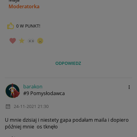
Moderatorka
0
W PUNKT!
_____________
Daj znać, co myślisz o Allegro Gadane i wypełnij ankietę!
🙂
ODPOWIEDZ
barakon
#9 Pomysłodawca
‎24-11-2021
21:30
U mnie dzisiaj i niestety gapa podałam maila i dopiero
później mnie os tknęło