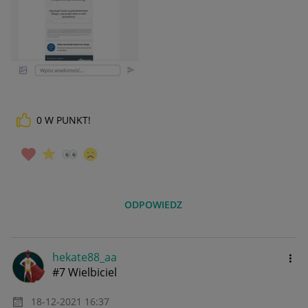
0
W PUNKT!
ODPOWIEDZ
hekate88_aa
#7 Wielbiciel
‎18-12-2021
16:37