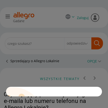
Zaloguj
Gadane
Sprzedający o Allegro Lokalnie
OPCJE
WSZYSTKIE TEMATY
Czy kupujący potrzebuje mojego
e-maila lub numeru telefonu na
Allegro Lokalnie?