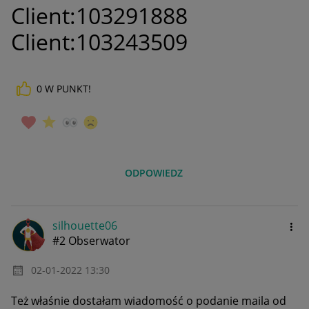
Client:103291888
Client:103243509
0
W PUNKT!
ODPOWIEDZ
silhouette06
#2 Obserwator
‎02-01-2022
13:30
Też właśnie dostałam wiadomość o podanie maila od