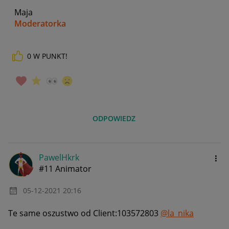
Maja
Moderatorka
0
W PUNKT!
_____________
Daj znać, co myślisz o Allegro Gadane i wypełnij ankietę!
🙂
ODPOWIEDZ
PawelHkrk
#11 Animator
‎05-12-2021
20:16
Te same oszustwo od Client:103572803
@la_nika