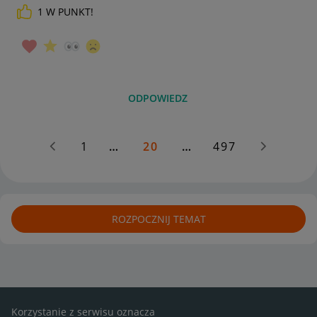
1
W PUNKT!
_____________
Daj znać, co myślisz o Allegro Gadane i wypełnij ankietę!
🙂
ODPOWIEDZ
1
…
20
…
497
ROZPOCZNIJ TEMAT
Korzystanie z serwisu oznacza