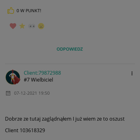
0
W PUNKT!
ODPOWIEDZ
Client:79872988
#7 Wielbiciel
‎07-12-2021
19:50
Dobrze ze tutaj zaglądnąłem I już wiem ze to oszust
Client 103618329