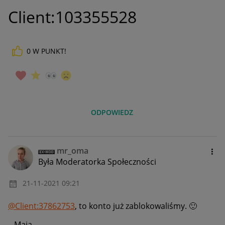
Client:103355528
0
W PUNKT!
ODPOWIEDZ
mr_oma
Była Moderatorka Społeczności
‎21-11-2021
09:21
@Client:37862753
, to konto już zablokowaliśmy.
🙂
Maja