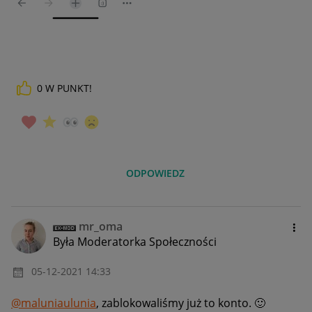
0
W PUNKT!
ODPOWIEDZ
mr_oma
Była Moderatorka Społeczności
‎05-12-2021
14:33
@maluniaulunia
, zablokowaliśmy już to konto.
🙂