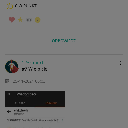
0
W PUNKT!
ODPOWIEDZ
123robert
#7 Wielbiciel
‎25-11-2021
06:03