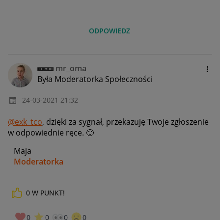
ODPOWIEDZ
mr_oma
Była Moderatorka Społeczności
‎24-03-2021
21:32
@exk_tco
, dzięki za sygnał, przekazuję Twoje zgłoszenie
w odpowiednie ręce.
🙂
Maja
Moderatorka
0
W PUNKT!
_____________
Daj znać, co myślisz o Allegro Gadane i wypełnij ankietę!
🙂
0
0
0
0