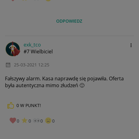
ODPOWIEDZ
exk_tco
#7 Wielbiciel
‎25-03-2021
12:25
Fałszywy alarm. Kasa naprawdę się pojawiła. Oferta
była autentyczna mimo złudzeń
🙂
0
W PUNKT!
0
0
0
0