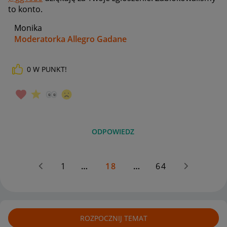
to konto.
Monika
Moderatorka Allegro Gadane
0
W PUNKT!
ODPOWIEDZ
1
…
18
…
64
ROZPOCZNIJ TEMAT