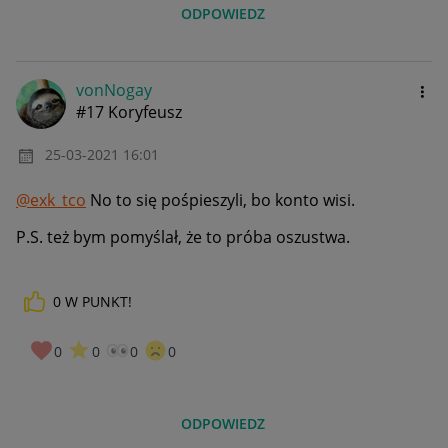
ODPOWIEDZ
vonNogay
#17 Koryfeusz
‎25-03-2021
16:01
@exk_tco
No to się pośpieszyli, bo konto wisi.
P.S. też bym pomyślał, że to próba oszustwa.
0
W PUNKT!
0
0
0
0
ODPOWIEDZ