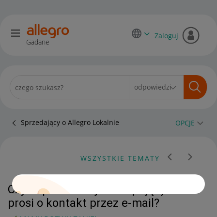
Zaloguj
Gadane
Sprzedający o Allegro Lokalnie
OPCJE
WSZYSTKIE TEMATY
Czy odpowiadać jeśli kupujący
prosi o kontakt przez e-mail?