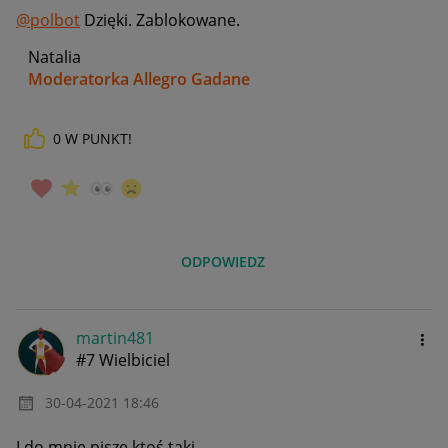
@polbot
Dzięki. Zablokowane.
Natalia
Moderatorka Allegro Gadane
0
W PUNKT!
ODPOWIEDZ
martin481
#7 Wielbiciel
‎30-04-2021
18:46
I do mnie pisze ktoś taki .