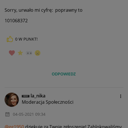
Sorry, urwało mi cyfrę: poprawny to
101068372
0
W PUNKT!
ODPOWIEDZ
la_nika
Moderacja Społeczności
‎04-05-2021
09:34
@gg1950
dziękuję za Twoje zgłoszenie! Zablokowaliśmy