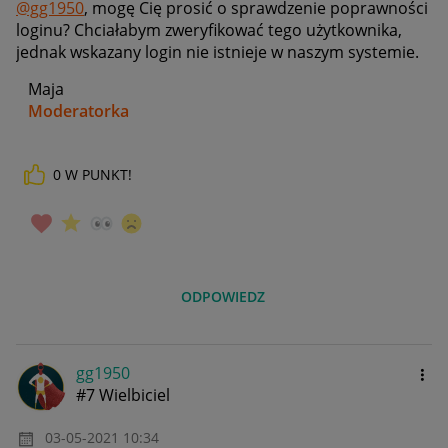
@gg1950
, mogę Cię prosić o sprawdzenie poprawności
loginu? Chciałabym zweryfikować tego użytkownika,
jednak wskazany login nie istnieje w naszym systemie.
Maja
Moderatorka
0
W PUNKT!
_____________
Daj znać, co myślisz o Allegro Gadane i wypełnij ankietę!
🙂
ODPOWIEDZ
gg1950
#7 Wielbiciel
‎03-05-2021
10:34