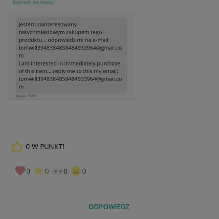
0
W PUNKT!
0
0
0
0
ODPOWIEDZ