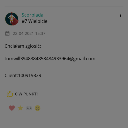
Scorpiada
#7 Wielbiciel
‎22-04-2021
15:37
Chciałam zgłosić:
tomwill3948384858484933964@gmail.com
Client:100919829
0
W PUNKT!