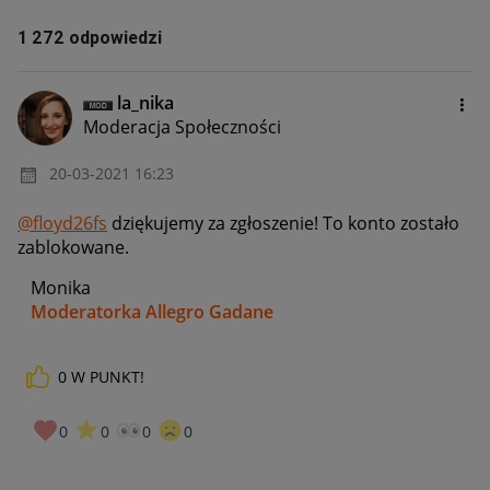
1 272 odpowiedzi
la_nika
Moderacja Społeczności
‎20-03-2021
16:23
@floyd26fs
dziękujemy za zgłoszenie! To konto zostało
zablokowane.
Monika
Moderatorka Allegro Gadane
0
W PUNKT!
0
0
0
0