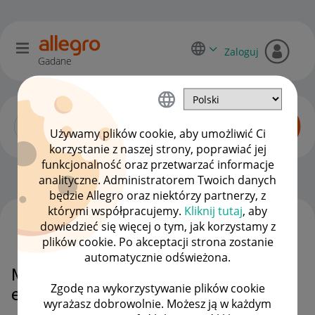
Zaloguj
Gadane
Używamy plików cookie, aby umożliwić Ci
korzystanie z naszej strony, poprawiać jej
funkcjonalność oraz przetwarzać informacje
Sprzedający o Allegro Lokalnie
OPCJE
analityczne. Administratorem Twoich danych
będzie Allegro oraz niektórzy partnerzy, z
którymi współpracujemy.
Kliknij tutaj
, aby
dowiedzieć się więcej o tym, jak korzystamy z
WSZYSTKIE TEMATY
plików cookie. Po akceptacji strona zostanie
automatycznie odświeżona.
Mama problem z utworzeniem
Zgodę na wykorzystywanie plików cookie
etykiety na allegro lokalne
wyrażasz dobrowolnie. Możesz ją w każdym