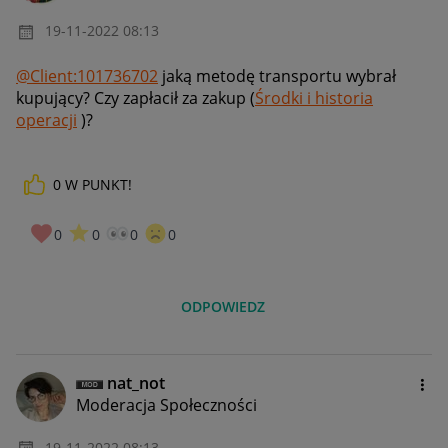
‎19-11-2022
08:13
@Client:101736702
jaką metodę transportu wybrał
kupujący? Czy zapłacił za zakup (
Środki i historia
operacji
)?
0
W PUNKT!
0
0
0
0
ODPOWIEDZ
nat_not
Moderacja Społeczności
‎19-11-2022
08:13