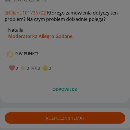
@Client:101736702
Którego zamówienia dotyczy ten
problem? Na czym problem dokładnie polega?
Natalia
Moderatorka Allegro Gadane
0
W PUNKT!
0
0
0
0
ODPOWIEDZ
ROZPOCZNIJ TEMAT