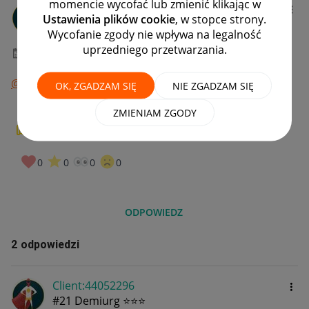
momencie wycofać lub zmienić klikając w
Client:10173670
2
Ustawienia plików cookie
, w stopce strony.
#1 Nowicjusz
Wycofanie zgody nie wpływa na legalność
uprzedniego przetwarzania.
‎19-11-2022
08:03
@ko_alka
@mr_oma
@la_nika
@nat_not
@_HolaOla_
OK, ZGADZAM SIĘ
NIE ZGADZAM SIĘ
ZMIENIAM ZGODY
0
W PUNKT!
0
0
0
0
ODPOWIEDZ
2 odpowiedzi
Client:44052296
#21 Demiurg ⭐⭐⭐