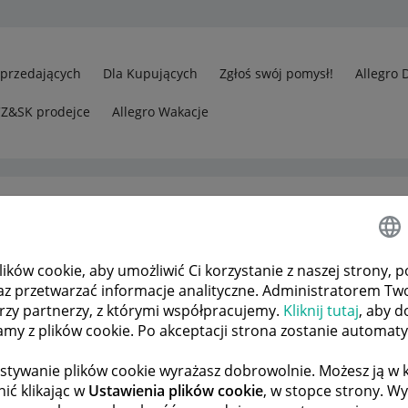
Sprzedających
Dla Kupujących
Zgłoś swój pomysł!
Allegro 
CZ&SK prodejce
Allegro Wakacje
ków cookie, aby umożliwić Ci korzystanie z naszej strony, p
gro Lokalnie
Odp.: Nie mogę anulować oferty Kupującego
az przetwarzać informacje analityczne. Administratorem Tw
órzy partnerzy, z którymi współpracujemy.
Kliknij tutaj
, aby d
tamy z plików cookie. Po akceptacji strona zostanie automat
 TEMATÓW
POPRZEDNIA
NASTĘPNA
stywanie plików cookie wyrażasz dobrowolnie. Możesz ją 
ić klikając w
Ustawienia plików cookie
, w stopce strony. W