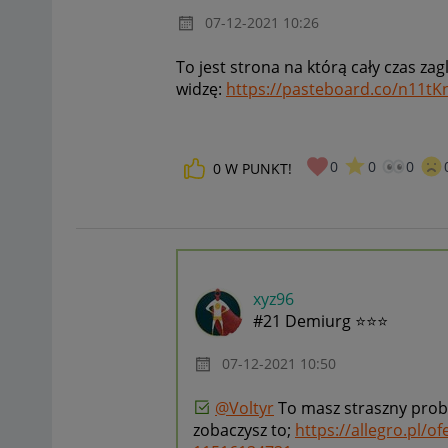
‎07-12-2021
10:26
To jest strona na którą cały czas zag
widzę:
https://pasteboard.co/n11t
0
0
0
0
W PUNKT!
xyz96
#21 Demiurg ⭐⭐⭐
‎07-12-2021
10:50
@Voltyr
To masz straszny prob
zobaczysz to;
https://allegro.pl/