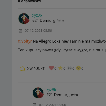
8 odpowiedzi
xyz96
#21 Demiurg ⭐⭐⭐
‎07-12-2021
08:56
@Voltyr
Na Allegro Lokalnie? Tam nie ma możliwośc
Ten kupujący nawet gdy licytację wygra, nie musi 
0
0
0
0
0
W PUNKT!
xyz96
#21 Demiurg ⭐⭐⭐
‎07-12-2021
09:00