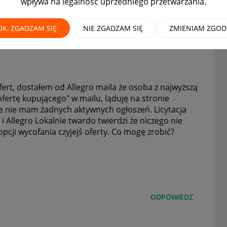
wpływa na legalność uprzedniego przetwarzania.
cego
MAMY ROZWIĄZANIE!
OK, ZGADZAM SIĘ
NIE ZGADZAM SIĘ
ZMIENIAM ZGOD
ofert, dostałem od Allegro maila że osoba z najwyższą
ofertę kupującego" w mailu, ląduję na stronie
że nie mam żadnych aktywnych ogłoszeń. Licytacja
 i Allegro Lokalnie twardo twierdzi że niczego nie
pcji wycofania czyjejś oferty. Co mogę zrobić?
ODPOWIEDZ