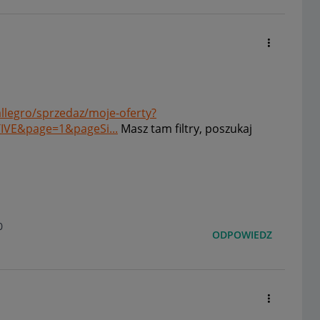
allegro/sprzedaz/moje-oferty?
VE&page=1&pageSi...
Masz tam filtry, poszukaj
0
ODPOWIEDZ