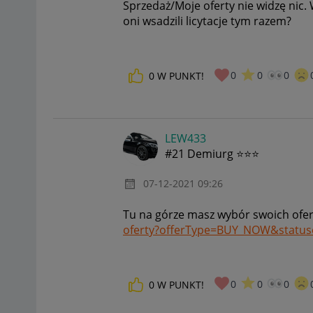
Sprzedaż/Moje oferty nie widzę nic.
oni wsadzili licytacje tym razem?
0
0
0
0
W PUNKT!
LEW433
#21 Demiurg ⭐⭐⭐
‎07-12-2021
09:26
Tu na górze masz wybór swoich ofer
oferty?offerType=BUY_NOW&status
0
0
0
0
W PUNKT!