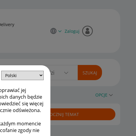
Delivery
Zaloguj
oprawiać jej
OPCJE
oich danych będzie
owiedzieć się więcej
ycznie odświeżona.
ROZPOCZNIJ TEMAT
w każdym momencie
ycofanie zgody nie