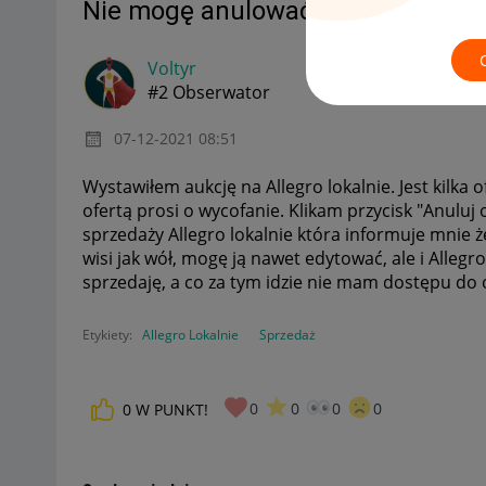
Nie mogę anulować oferty Kupują
Voltyr
#2 Obserwator
‎07-12-2021
08:51
Wystawiłem aukcję na Allegro lokalnie. Jest kilka 
ofertą prosi o wycofanie. Klikam przycisk "Anuluj 
sprzedaży Allegro lokalnie która informuje mnie 
wisi jak wół, mogę ją nawet edytować, ale i Allegro
sprzedaję, a co za tym idzie nie mam dostępu do o
Etykiety:
Allegro Lokalnie
Sprzedaż
0
0
0
0
0
W PUNKT!