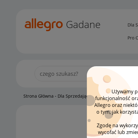
Gadane
Dla 
Pro 
Używamy pli
Strona Główna
Dla Sprzedających
Sprzedający o Alle
funkcjonalność or
Allegro oraz niekt
o tym, jak korzys
LISTA
Zgodę na wykorzy
wycofać lub zmien