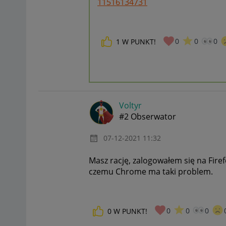
11516134731
0
0
0
1
W PUNKT!
Voltyr
#2 Obserwator
‎07-12-2021
11:32
Masz rację, zalogowałem się na Fire
czemu Chrome ma taki problem.
0
0
0
0
W PUNKT!