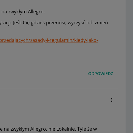
o na zwykłym Allegro.
cji. Jeśli Cię gdzieś przenosi, wyczyść lub zmień
sprzedajacych/zasady-i-regulamin/kiedy-jako-
ODPOWIEDZ
e na zwykłym Allegro, nie Lokalnie. Tyle że w