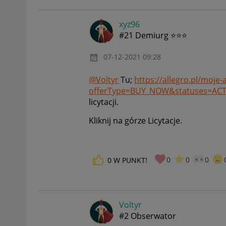
xyz96
#21 Demiurg ⭐⭐⭐
‎07-12-2021
09:28
@Voltyr
Tu;
https://allegro.pl/moje-
offerType=BUY_NOW&statuses=ACTI
licytacji.
Kliknij na górze Licytacje.
0
0
0
0
W PUNKT!
Voltyr
#2 Obserwator