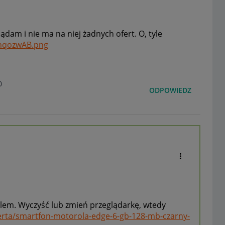
lądam i nie ma na niej żadnych ofert. O, tyle
KnqozwAB.png
0
ODPOWIEDZ
lem. Wyczyść lub zmień przeglądarkę, wtedy
oferta/smartfon-motorola-edge-6-gb-128-mb-czarny-