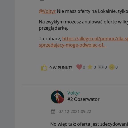
@Voltyr
Nie masz oferty na Lokalnie, tylk
Na zwykłym możesz anulować ofertę w licyta
przeglądarkę.
Tu zobacz;
https://allegro.pl/pomoc/dla-
sprzedajacy-moge-odwolac-of...
0
0
0
0
0
W PUNKT!
Voltyr
#2 Obserwator
‎07-12-2021
09:22
No więc tak: oferta jest zdecydowani