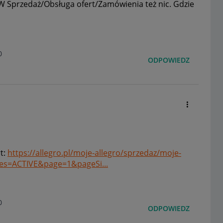
 W Sprzedaż/Obsługa ofert/Zamówienia też nic. Gdzie
0
ODPOWIEDZ
t:
https://allegro.pl/moje-allegro/sprzedaz/moje-
es=ACTIVE&page=1&pageSi...
0
ODPOWIEDZ