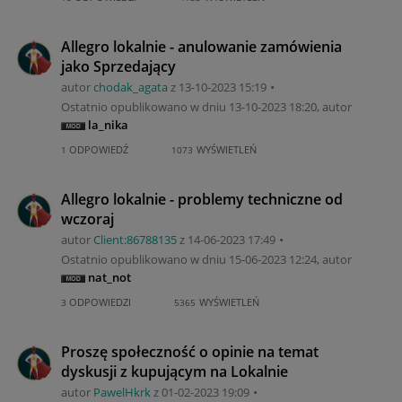
Allegro lokalnie - anulowanie zamówienia
jako Sprzedający
autor
chodak_agata
z
‎13-10-2023
15:19
Ostatnio opublikowano w dniu
‎13-10-2023
18:20
, autor
la_nika
ODPOWIEDŹ
WYŚWIETLEŃ
1
1073
Allegro lokalnie - problemy techniczne od
wczoraj
autor
Client:86788135
z
‎14-06-2023
17:49
Ostatnio opublikowano w dniu
‎15-06-2023
12:24
, autor
nat_not
ODPOWIEDZI
WYŚWIETLEŃ
3
5365
Proszę społeczność o opinie na temat
dyskusji z kupującym na Lokalnie
autor
PawelHkrk
z
‎01-02-2023
19:09