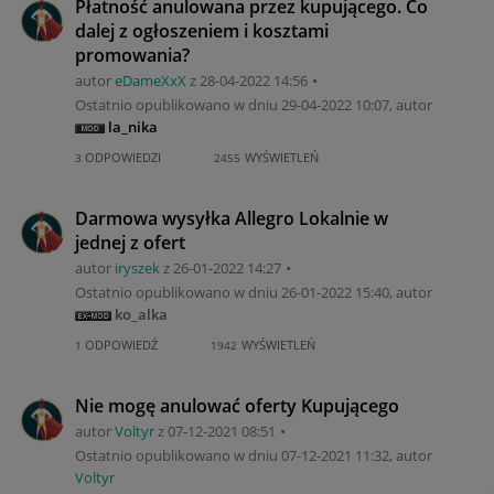
Płatność anulowana przez kupującego. Co
dalej z ogłoszeniem i kosztami
promowania?
autor
eDameXxX
z
‎28-04-2022
14:56
Ostatnio opublikowano w dniu
‎29-04-2022
10:07
, autor
la_nika
ODPOWIEDZI
WYŚWIETLEŃ
3
2455
Darmowa wysyłka Allegro Lokalnie w
jednej z ofert
autor
iryszek
z
‎26-01-2022
14:27
Ostatnio opublikowano w dniu
‎26-01-2022
15:40
, autor
ko_alka
ODPOWIEDŹ
WYŚWIETLEŃ
1
1942
Nie mogę anulować oferty Kupującego
autor
Voltyr
z
‎07-12-2021
08:51
Ostatnio opublikowano w dniu
‎07-12-2021
11:32
, autor
Voltyr