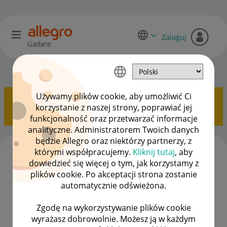
Zaloguj
Gadane
Sprzedający o Allegro Lokalnie
OPCJE
Używamy plików cookie, aby umożliwić Ci
Pokazywanie tematów z etykietą
Allegro Lokalnie
.
korzystanie z naszej strony, poprawiać jej
Pokaż wszystkie tematy
funkcjonalność oraz przetwarzać informacje
analityczne. Administratorem Twoich danych
będzie Allegro oraz niektórzy partnerzy, z
Jak usunąć zakończoną ofertę na Allegro
którymi współpracujemy.
Kliknij tutaj
, aby
Lokalnie?
dowiedzieć się więcej o tym, jak korzystamy z
autor
matiklo
z
‎07-10-2025
11:18
plików cookie. Po akceptacji strona zostanie
Ostatnio opublikowano w dniu
‎04-08-2026
19:30
, autor
automatycznie odświeżona.
Syrena_zT
Zgodę na wykorzystywanie plików cookie
ODPOWIEDZI
WYŚWIETLEŃ
4 906
724692
wyrażasz dobrowolnie. Możesz ją w każdym