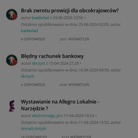
Brak zwrotu prowizji dla obcokrajowców?
autor
badevlad
z
‎24-06-2024
23:56
Ostatnio opublikowano w dniu
‎25-06-2024
02:05
, autor
badevlad
ODPOWIEDZI
WYŚWIETLEŃ
8
2551
Błędny rachunek bankowy
autor
skrzyst
z
‎15-04-2024
21:29
Ostatnio opublikowano w dniu
‎16-04-2024
09:59
, autor
skrzyst
ODPOWIEDZI
WYŚWIETLEŃ
8
4160
Wystawianie na Allegro Lokalnie -
Narzędzie ?
autor
electromega_pl
z
‎11-04-2024
10:23
Ostatnio opublikowano w dniu
‎11-04-2024
15:52
, autor
AnnaG-Antyki
ODPOWIEDZI
WYŚWIETLEŃ
18
4133