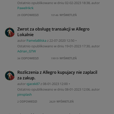
Ostatnio opublikowano w dniu
‎02-02-2023
18:38
, autor
PawelHkrk
ODPOWIEDZI
WYŚWIETLEŃ
29
10146
Zwrot za obsługę transakcji w Allegro
Lokalnie
autor
PamelaBilska
z
‎22-07-2020
12:50
Ostatnio opublikowano w dniu
‎19-01-2023
17:30
, autor
Adrian_GTW
ODPOWIEDZI
WYŚWIETLEŃ
34
19919
Rozliczenia z Allegro kupujacy nie zaplacil
za zakup.
autor
qjacek87
z
‎08-01-2023
12:00
Ostatnio opublikowano w dniu
‎08-01-2023
12:06
, autor
pinsplash
ODPOWIEDZI
WYŚWIETLEŃ
2
2629