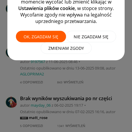
momencie wycofać lub zmienić klikając w
Allegro Lokalnie - Sortowanie Ofert
Ustawienia plików cookie
, w stopce strony.
autor
kurn12
z
‎15-06-2025
12:17
Wycofanie zgody nie wpływa na legalność
Ostatnio opublikowano w dniu
‎02-01-2026
12:19
, autor
uprzedniego przetwarzania.
nat_not
ODPOWIEDZI
WYŚWIETLEŃ
2
529
OK, ZGADZAM SIĘ
NIE ZGADZAM SIĘ
Jakie podatki trzeba zapłacić po sprzedaży
ZMIENIAM ZGODY
na Allegro Lokalnie?
autor
9197567
z
‎11-06-2025
08:46
Ostatnio opublikowano w dniu
‎13-06-2025
09:08
, autor
AGLOPRIMA2
ODPOWIEDZI
WYŚWIETLEŃ
4
843
Brak wyników wyszukiwania po nr części
autor
mayday_06
z
‎06-02-2025
19:17
Ostatnio opublikowano w dniu
‎07-02-2025
16:16
, autor
matt_rose
ODPOWIEDZI
WYŚWIETLEŃ
5
1341