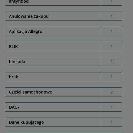
antyflood
1
Anulowanie zakupu
1
Aplikacja Allegro
1
BLIK
1
blokada
1
brak
1
Części samochodowe
2
DAC7
1
Dane kupującego
1