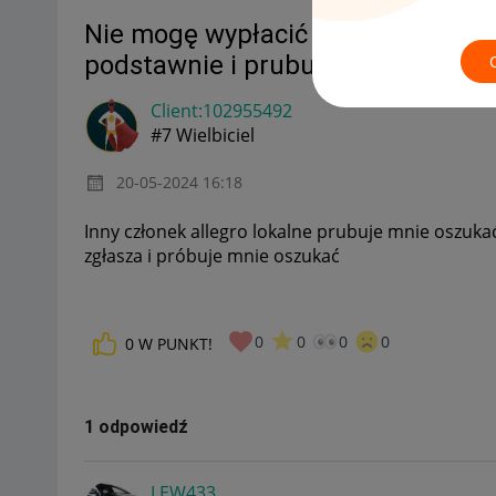
Nie mogę wypłacić pieniądzy bo z
podstawnie i prubuje mnie oszuka
Client:10295549
2
#7 Wielbiciel
‎20-05-2024
16:18
Inny członek allegro lokalne prubuje mnie oszukać
zgłasza i próbuje mnie oszukać
0
0
0
0
0
W PUNKT!
1 odpowiedź
LEW433