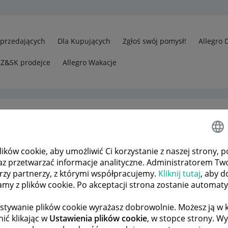
Sprzedających
Dla Kupujących
Zgłoś swój pomysł!
Allegro 
CZ&SK prodejce
Allegro Wakacje
ków cookie, aby umożliwić Ci korzystanie z naszej strony, p
gro Lokalnie
az przetwarzać informacje analityczne. Administratorem Tw
ez podstawnie i prubuje mnie oszukać inny członek
órzy partnerzy, z którymi współpracujemy.
Kliknij tutaj
, aby d
tamy z plików cookie. Po akceptacji strona zostanie automat
stywanie plików cookie wyrażasz dobrowolnie. Możesz ją 
 TEMATÓW
POPRZEDNIA
NASTĘPNA
ić klikając w
Ustawienia plików cookie
, w stopce strony. W