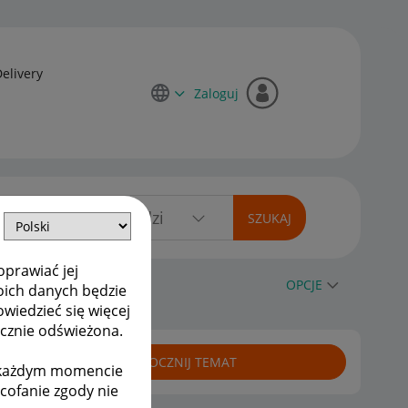
Delivery
Zaloguj
oprawiać jej
OPCJE
oich danych będzie
owiedzieć się więcej
ycznie odświeżona.
ROZPOCZNIJ TEMAT
w każdym momencie
ycofanie zgody nie