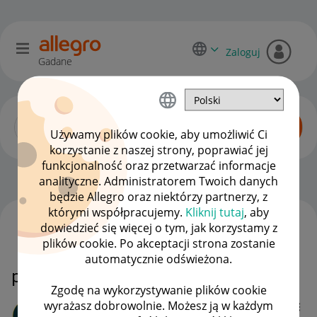
Zaloguj
Gadane
Używamy plików cookie, aby umożliwić Ci
korzystanie z naszej strony, poprawiać jej
funkcjonalność oraz przetwarzać informacje
Sprzedający o Allegro Lokalnie
OPCJE
analityczne. Administratorem Twoich danych
będzie Allegro oraz niektórzy partnerzy, z
którymi współpracujemy.
Kliknij tutaj
, aby
dowiedzieć się więcej o tym, jak korzystamy z
WSZYSTKIE TEMATY
plików cookie. Po akceptacji strona zostanie
automatycznie odświeżona.
problem z allegro lokalnym
Zgodę na wykorzystywanie plików cookie
wyrażasz dobrowolnie. Możesz ją w każdym
damzawa