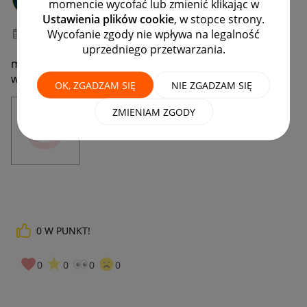
momencie wycofać lub zmienić klikając w
#7 Wielbiciel
Ustawienia plików cookie
, w stopce strony.
Wycofanie zgody nie wpływa na legalność
‎03-06-2026
10:17
uprzedniego przetwarzania.
mam problem z otwarciem strony allegro lokalne
wyskakuje mi taka strona `
OK, ZGADZAM SIĘ
NIE ZGADZAM SIĘ
ZMIENIAM ZGODY
0
W PUNKT!
0
0
0
0