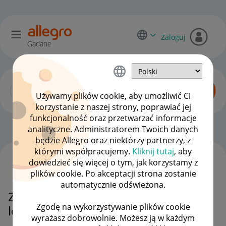
Zaloguj
Gadane
Używamy plików cookie, aby umożliwić Ci
korzystanie z naszej strony, poprawiać jej
funkcjonalność oraz przetwarzać informacje
Sprzedający o Allegro Lokalnie
OPCJE
analityczne. Administratorem Twoich danych
będzie Allegro oraz niektórzy partnerzy, z
którymi współpracujemy.
Kliknij tutaj
, aby
dowiedzieć się więcej o tym, jak korzystamy z
WSZYSTKIE TEMATY
plików cookie. Po akceptacji strona zostanie
automatycznie odświeżona.
Zakończone aukcje allegro
Zgodę na wykorzystywanie plików cookie
lokalnie
wyrażasz dobrowolnie. Możesz ją w każdym