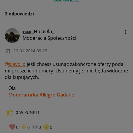
3 odpowiedzi
_HolaOla_
Moderacja Społeczności
‎26-01-2024
09:23
@slavo_p
jeśli chcesz usunąć zakończone oferty podaj
mi proszę ich numery. Usuniemy je i nie będą widoczne
dla kupujących.
Ola
Moderatorka Allegro Gadane
0
W PUNKT!
0
0
0
0