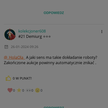
ODPOWIEDZ
kolekcjoner608
#21 Demiurg ⭐⭐⭐
‎26-01-2024
09:26
@_HolaOla_
A jaki sens ma takie dokładanie roboty?
Zakończone aukcje powinny automatycznie znikać .
0
W PUNKT!
0
0
0
0
ODPOWIEDZ