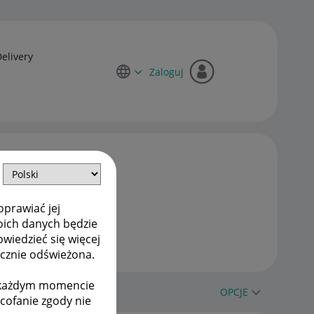
Delivery
Zaloguj
oprawiać jej
oich danych będzie
owiedzieć się więcej
ycznie odświeżona.
w każdym momencie
OPCJE
ycofanie zgody nie