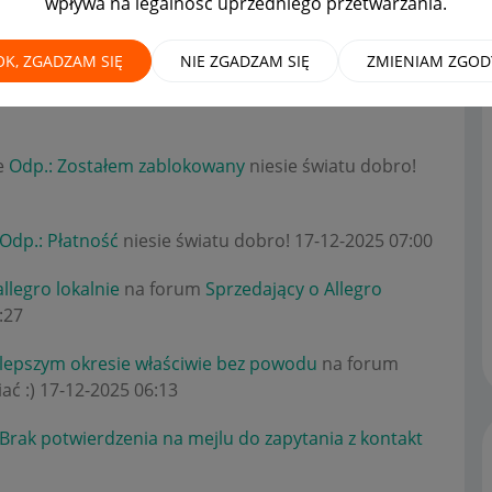
wpływa na legalność uprzedniego przetwarzania.
OK, ZGADZAM SIĘ
NIE ZGADZAM SIĘ
ZMIENIAM ZGOD
zez allegro
na forum
Zaawansowani sprzedawcy
ie
Odp.: Zostałem zablokowany
niesie światu dobro!
Odp.: Płatność
niesie światu dobro!
‎17-12-2025
07:00
llegro lokalnie
na forum
Sprzedający o Allegro
:27
jlepszym okresie właściwie bez powodu
na forum
ać :)
‎17-12-2025
06:13
 Brak potwierdzenia na mejlu do zapytania z kontakt