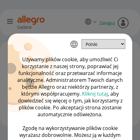
Zaloguj
Gadane
Używamy plików cookie, aby umożliwić Ci
korzystanie z naszej strony, poprawiać jej
funkcjonalność oraz przetwarzać informacje
analityczne. Administratorem Twoich danych
będzie Allegro oraz niektórzy partnerzy, z
którymi współpracujemy.
Kliknij tutaj
, aby
dowiedzieć się więcej o tym, jak korzystamy z
Arturek_x
plików cookie. Po akceptacji strona zostanie
#10 Popularyzator
automatycznie odświeżona.
Zgodę na wykorzystywanie plików cookie
wyrażasz dobrowolnie. Możesz ją w każdym
Strona Główna
OPCJE