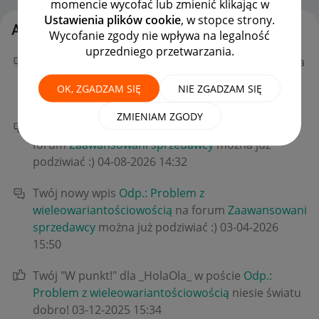
momencie wycofać lub zmienić klikając w
Ustawienia plików cookie
, w stopce strony.
Aktywność Arturek_x
Wycofanie zgody nie wpływa na legalność
uprzedniego przetwarzania.
Twój nowy wpis
Odp.: Błędny parametr napięcia
na
forum
Zaawansowani sprzedawcy
można już
OK, ZGADZAM SIĘ
NIE ZGADZAM SIĘ
podziwiać :)
‎04-08-2026
16:34
ZMIENIAM ZGODY
Twój nowy wpis
Błędny parametr napięcia
na
forum
Zaawansowani sprzedawcy
można już
podziwiać :)
‎04-08-2026
14:32
Twój nowy wpis
Odp.: Problem z
wieleowariantościowością
na forum
Zaawansowani
sprzedawcy
można już podziwiać :)
‎03-04-2026
15:50
Twój "W punkt!" dla _HolaOla_ w poście
Odp.:
Problem z wieleowariantościowością
niesie światu
dobro!
‎03-12-2025
15:34