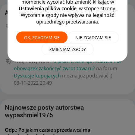
momencie wycofać lub zmienić klikając w
Ustawienia plików cookie
, w stopce strony.
Aktywność wypashmiel1975
Wycofanie zgody nie wpływa na legalność
uprzedniego przetwarzania.
Twój nowy wpis
Odp.: Po jakim czasie sprzedawca
ma obowiązek zakończyć zwrot towaru?
na forum
OK, ZGADZAM SIĘ
NIE ZGADZAM SIĘ
Dyskusje kupujących
można już podziwiać :)
‎04-11-2022
08:25
ZMIENIAM ZGODY
Twój nowy wpis
Po jakim czasie sprzedawca ma
obowiązek zakończyć zwrot towaru?
na forum
Dyskusje kupujących
można już podziwiać :)
‎03-11-2022
20:49
Najnowsze posty autorstwa
wypashmiel1975
Odp.: Po jakim czasie sprzedawca ma