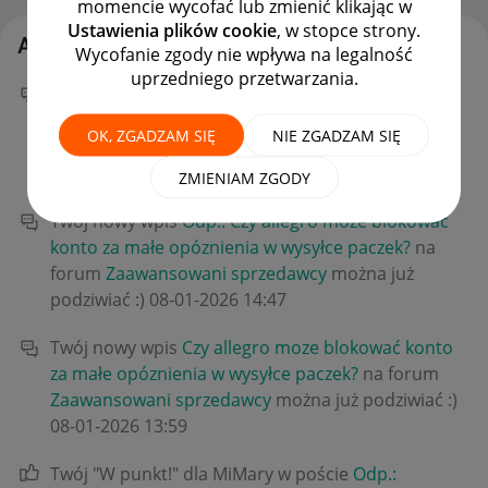
momencie wycofać lub zmienić klikając w
Ustawienia plików cookie
, w stopce strony.
Aktywność CarPart247
Wycofanie zgody nie wpływa na legalność
uprzedniego przetwarzania.
Twój nowy wpis
Odp.: Czy allegro moze blokować
konto za małe opóznienia w wysyłce paczek?
na
OK, ZGADZAM SIĘ
NIE ZGADZAM SIĘ
forum
Zaawansowani sprzedawcy
można już
podziwiać :)
‎08-01-2026
15:22
ZMIENIAM ZGODY
Twój nowy wpis
Odp.: Czy allegro moze blokować
konto za małe opóznienia w wysyłce paczek?
na
forum
Zaawansowani sprzedawcy
można już
podziwiać :)
‎08-01-2026
14:47
Twój nowy wpis
Czy allegro moze blokować konto
za małe opóznienia w wysyłce paczek?
na forum
Zaawansowani sprzedawcy
można już podziwiać :)
‎08-01-2026
13:59
Twój "W punkt!" dla MiMary w poście
Odp.: