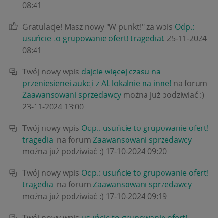
08:41
Gratulacje! Masz nowy "W punkt!" za wpis
Odp.:
usuńcie to grupowanie ofert! tragedia!
.
‎25-11-2024
08:41
Twój nowy wpis
dajcie więcej czasu na
przeniesienei aukcji z AL lokalnie na inne!
na forum
Zaawansowani sprzedawcy
można już podziwiać :)
‎23-11-2024
13:00
Twój nowy wpis
Odp.: usuńcie to grupowanie ofert!
tragedia!
na forum
Zaawansowani sprzedawcy
można już podziwiać :)
‎17-10-2024
09:20
Twój nowy wpis
Odp.: usuńcie to grupowanie ofert!
tragedia!
na forum
Zaawansowani sprzedawcy
można już podziwiać :)
‎17-10-2024
09:19
Twój nowy wpis
usuńcie to grupowanie ofert!