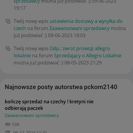
sprzedawcy
można już podziwiać :)
‎09-06-2023
19:17
Twój nowy wpis
ustawienia dostawy a wysyłka do
czech
na forum
Zaawansowani sprzedawcy
można
już podziwiać :)
‎09-06-2023
18:03
Twój nowy wpis
Odp.: zwrot prowizji allegro
lokalnie
na forum
Sprzedający o Allegro Lokalnie
można już podziwiać :)
‎08-05-2023
21:29
Najnowsze posty autorstwa pckom2140
kończę sprzedaż na czechy ! kretyni nie
odbierają paczek
Zaawansowani sprzedawcy
538
‎06-12-2024
11:31