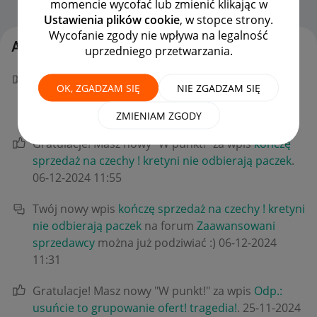
momencie wycofać lub zmienić klikając w
Strona Główna
OPCJE
Ustawienia plików cookie
, w stopce strony.
Wycofanie zgody nie wpływa na legalność
Aktywność pckom2140
uprzedniego przetwarzania.
Gratulacje! Masz nowy "W punkt!" za wpis
kończę
OK, ZGADZAM SIĘ
NIE ZGADZAM SIĘ
sprzedaż na czechy ! kretyni nie odbierają paczek
.
‎06-12-2024
13:26
ZMIENIAM ZGODY
Gratulacje! Masz nowy "W punkt!" za wpis
kończę
sprzedaż na czechy ! kretyni nie odbierają paczek
.
‎06-12-2024
11:55
Twój nowy wpis
kończę sprzedaż na czechy ! kretyni
nie odbierają paczek
na forum
Zaawansowani
sprzedawcy
można już podziwiać :)
‎06-12-2024
11:31
Gratulacje! Masz nowy "W punkt!" za wpis
Odp.:
usuńcie to grupowanie ofert! tragedia!
.
‎25-11-2024