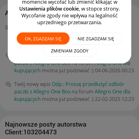
momencie wycofać lub zmienić klikając w
Ustawienia plików cookie
, w stopce strony.
Aktywność Client:103204473
Wycofanie zgody nie wpływa na legalność
uprzedniego przetwarzania.
Twój "W punkt!" dla MiMary w poście
Odp.: Proszę
przedłużyć odbiór paczki z Allegro One Box
niesie
OK, ZGADZAM SIĘ
NIE ZGADZAM SIĘ
światu dobro!
‎04-06-2026
08:36
ZMIENIAM ZGODY
Twój nowy wpis
Odp.: Proszę przedłużyć odbiór
paczki z Allegro One Box
na forum
Allegro One dla
kupujących
można już podziwiać :)
‎04-06-2026
00:23
Twój nowy wpis
Odp.: Proszę przedłużyć odbiór
paczki z Allegro One Box
na forum
Allegro One dla
kupujących
można już podziwiać :)
‎22-02-2025
12:23
Najnowsze posty autorstwa
Client:103204473