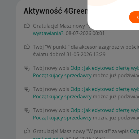
Aktywność 4Green_Garden
Gratulacje! Masz nowy "W punkt!" za wpis
Jak
wystawiania?
.
‎08-07-2026
00:01
Twój "W punkt!" dla akcesoriazagrosz w pośc
światu dobro!
‎31-05-2026
13:29
Twój nowy wpis
Odp.: Jak edytować ofertę wy
Początkujący sprzedawcy
można już podziwiać
Twój nowy wpis
Odp.: Jak edytować ofertę wy
Początkujący sprzedawcy
można już podziwiać
Twój nowy wpis
Odp.: Jak edytować ofertę wy
Początkujący sprzedawcy
można już podziwiać
Gratulacje! Masz nowy "W punkt!" za wpis
Odp
wystawiania?
.
‎30-04-2026
18:52