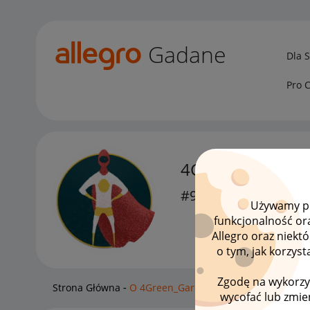
Gadane
Dla 
Pro 
4Green_Garden
#9 Pomysłodawca
Używamy pli
funkcjonalność or
Allegro oraz niekt
o tym, jak korzys
Zgodę na wykorzy
Strona Główna
O 4Green_Garden
wycofać lub zmien