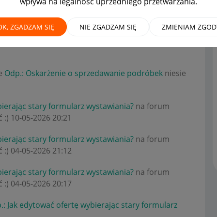
wpływa na legalność uprzedniego przetwarzania.
OK, ZGADZAM SIĘ
NIE ZGADZAM SIĘ
ZMIENIAM ZGOD
 edytować ofertę wybierając stary formularz
ie
Odp.: Oskarżenie o sprzedawanie podróbek
niesie
bierając stary formularz wystawiania?
na forum
 :)
‎10-05-2026
20:21
bierając stary formularz wystawiania?
na forum
 :)
‎04-05-2026
21:12
bierając stary formularz wystawiania?
na forum
 :)
‎04-05-2026
20:17
.: Jak edytować ofertę wybierając stary formularz