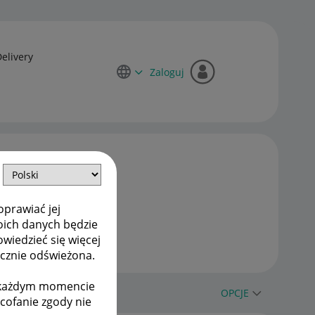
Delivery
Zaloguj
oprawiać jej
oich danych będzie
owiedzieć się więcej
ycznie odświeżona.
w każdym momencie
OPCJE
ycofanie zgody nie