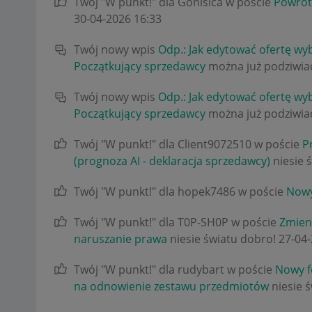
Twój "W punkt!" dla Gonisica w poście
Powrót
‎30-04-2026
16:33
Twój nowy wpis
Odp.: Jak edytować ofertę wy
Początkujący sprzedawcy
można już podziwiać
Twój nowy wpis
Odp.: Jak edytować ofertę wy
Początkujący sprzedawcy
można już podziwiać
Twój "W punkt!" dla Client9072510 w poście
P
(prognoza AI - deklaracja sprzedawcy)
niesie 
Twój "W punkt!" dla hopek7486 w poście
Nowy
Twój "W punkt!" dla T0P-SH0P w poście
Zmieni
naruszanie prawa
niesie światu dobro!
‎27-04
Twój "W punkt!" dla rudybart w poście
Nowy f
na odnowienie zestawu przedmiotów
niesie 