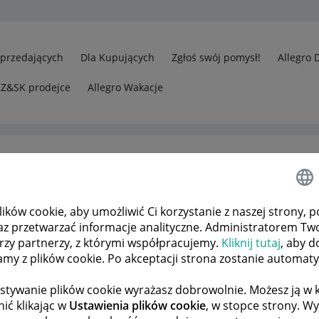
Sprzedających
Dla Kupujących
Zgłoś swój pomysł!
Allegro 
CZ&SK prodejce
Allegro Wakacje
ków cookie, aby umożliwić Ci korzystanie z naszej strony, p
az przetwarzać informacje analityczne. Administratorem Tw
órzy partnerzy, z którymi współpracujemy.
Kliknij tutaj
, aby d
tamy z plików cookie. Po akceptacji strona zostanie automat
stywanie plików cookie wyrażasz dobrowolnie. Możesz ją 
ić klikając w
Ustawienia plików cookie
, w stopce strony. W