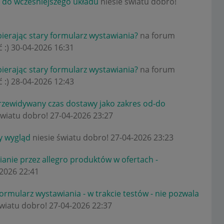
 do wcześniejszego układu
niesie światu dobro!
bierając stary formularz wystawiania?
na forum
 :)
‎30-04-2026
16:31
bierając stary formularz wystawiania?
na forum
 :)
‎28-04-2026
12:43
rzewidywany czas dostawy jako zakres od-do
światu dobro!
‎27-04-2026
23:27
 wygląd
niesie światu dobro!
‎27-04-2026
23:23
anie przez allegro produktów w ofertach -
-2026
22:41
ormularz wystawiania - w trakcie testów - nie pozwala
światu dobro!
‎27-04-2026
22:37