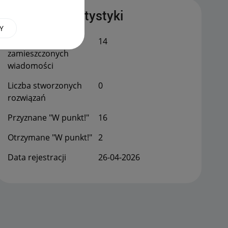
Publiczne statystyki
Y
Łączna liczba
14
zamieszczonych
wiadomości
Liczba stworzonych
0
rozwiązań
Przyznane "W punkt!"
16
Otrzymane "W punkt!"
2
Data rejestracji
‎26-04-2026