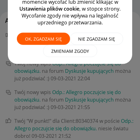
momencie wycofać lub zmienić klikając w
Strona Główna
OPCJE
Ustawienia plików cookie
, w stopce strony.
Wycofanie zgody nie wpływa na legalność
Aktywność E-Pokora1
uprzedniego przetwarzania.
Twój "W punkt!" dla xyz96 w poście
Odp.: Allegro
OK, ZGADZAM SIĘ
NIE ZGADZAM SIĘ
poczujcie się do obowiązku.
niesie światu dobro!
‎09-03-2021
22:08
ZMIENIAM ZGODY
Twój nowy wpis
Odp.: Allegro poczujcie się do
obowiązku.
na forum
Dyskusje kupujących
można
już podziwiać :)
‎09-03-2021
22:04
Twój nowy wpis
Odp.: Allegro poczujcie się do
obowiązku.
na forum
Dyskusje kupujących
można
już podziwiać :)
‎09-03-2021
21:55
Twój "W punkt!" dla Client:80340374 w poście
Odp.:
Allegro poczujcie się do obowiązku.
niesie światu
dobro!
‎09-03-2021
21:52