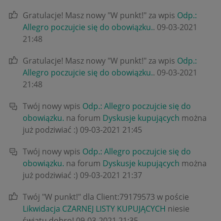
Gratulacje! Masz nowy "W punkt!" za wpis
Odp.:
Allegro poczujcie się do obowiązku.
.
‎09-03-2021
21:48
Gratulacje! Masz nowy "W punkt!" za wpis
Odp.:
Allegro poczujcie się do obowiązku.
.
‎09-03-2021
21:48
Twój nowy wpis
Odp.: Allegro poczujcie się do
obowiązku.
na forum
Dyskusje kupujących
można
już podziwiać :)
‎09-03-2021
21:45
Twój nowy wpis
Odp.: Allegro poczujcie się do
obowiązku.
na forum
Dyskusje kupujących
można
już podziwiać :)
‎09-03-2021
21:37
Twój "W punkt!" dla Client:79179573 w poście
Likwidacja CZARNEJ LISTY KUPUJĄCYCH
niesie
światu dobro!
‎09-03-2021
21:35