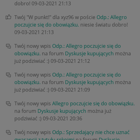
dobro!
‎09-03-2021
21:13
Twój "W punkt!" dla xyz96 w poście
Odp.: Allegro
poczujcie się do obowiązku.
niesie światu dobro!
‎09-03-2021
21:13
Twój nowy wpis
Odp.: Allegro poczujcie się do
obowiązku.
na forum
Dyskusje kupujących
można
już podziwiać :)
‎09-03-2021
21:12
Twój nowy wpis
Odp.: Allegro poczujcie się do
obowiązku.
na forum
Dyskusje kupujących
można
już podziwiać :)
‎09-03-2021
21:09
Twój nowy wpis
Allegro poczujcie się do obowiązku.
na forum
Dyskusje kupujących
można już
podziwiać :)
‎09-03-2021
20:36
Twój nowy wpis
Odp.: Sprzedający nie chce uznać
gwarancji z tytułu rękojmi
na forum
Dyskusje